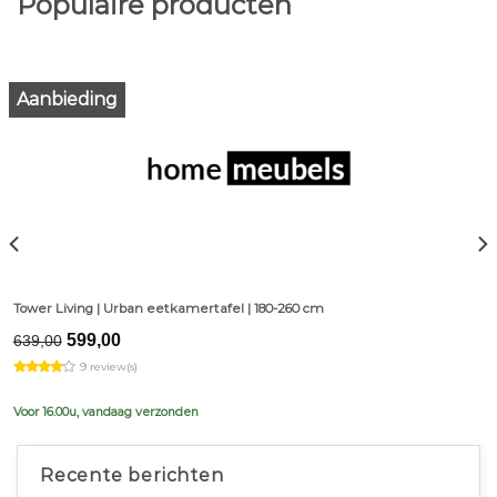
Populaire producten
Aanbieding
Tower Living | Urban eetkamertafel | 180-260 cm
Original
Current
599,00
639,00
price
price
9 review(s)
was:
is:
€639,00.
€599,00.
Voor 16.00u, vandaag verzonden
Recente berichten