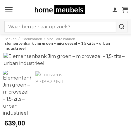
Ga
naar
inhoud
Search
for:
Banken
/
Hoekbanken
/
Modulaire banken
Elementenbank Jim groen – microvezel – 1,5-zits – urban
industrieel
639,00