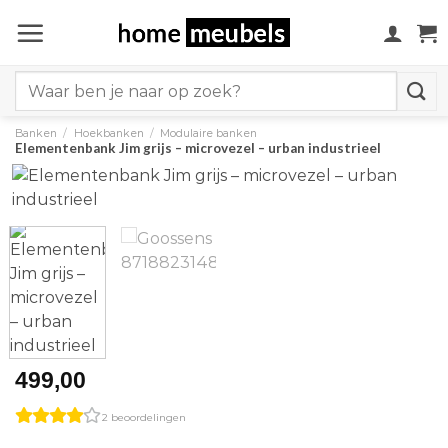
Ga
naar
inhoud
Search
for:
Banken
/
Hoekbanken
/
Modulaire banken
Elementenbank Jim grijs – microvezel – urban industrieel
499,00
2 beoordelingen