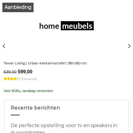
Aanbieding
Tower Living | Urban eetkamertafel | 180-260 cm
Original
Current
599,00
639,00
price
price
9 review(s)
was:
is:
€639,00.
€599,00.
Voor 16.00u, vandaag verzonden
Recente berichten
De perfecte opstelling voor tv en speakers in
je woonkamer