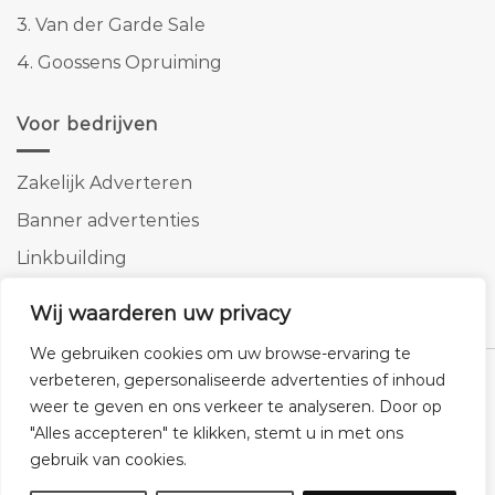
3.
Van der Garde Sale
4.
Goossens Opruiming
Voor bedrijven
Zakelijk Adverteren
Banner advertenties
Linkbuilding
SEO copywriting
Wij waarderen uw privacy
We gebruiken cookies om uw browse-ervaring te
verbeteren, gepersonaliseerde advertenties of inhoud
weer te geven en ons verkeer te analyseren. Door op
"Alles accepteren" te klikken, stemt u in met ons
Klantenservice
Cookies
Privacybeleid
Disclaimer
gebruik van cookies.
© 2026 -
Homemeubels.nl