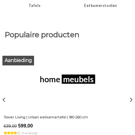
Tafels
Eetkamerstoelen
Populaire producten
Aanbieding
Tower Living | Urban eetkamertafel | 180-260 cm
Original
Current
599,00
639,00
price
price
9 review(s)