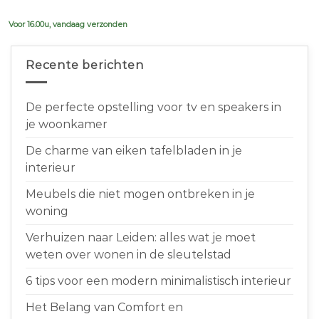
was:
is:
€639,00.
€599,00.
Voor 16.00u, vandaag verzonden
Recente berichten
De perfecte opstelling voor tv en speakers in
je woonkamer
De charme van eiken tafelbladen in je
interieur
Meubels die niet mogen ontbreken in je
woning
Verhuizen naar Leiden: alles wat je moet
weten over wonen in de sleutelstad
6 tips voor een modern minimalistisch interieur
Het Belang van Comfort en