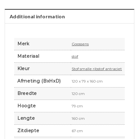
Additional information
Merk
Goossens
Materiaal
stof
Kleur
Stof smalle ribstof antraciet
Afmeting (BxHxD)
120 x 79 x 160 cm
Breedte
120 cm
Hoogte
79 cm
Lengte
160 cm
Zitdiepte
67 cm