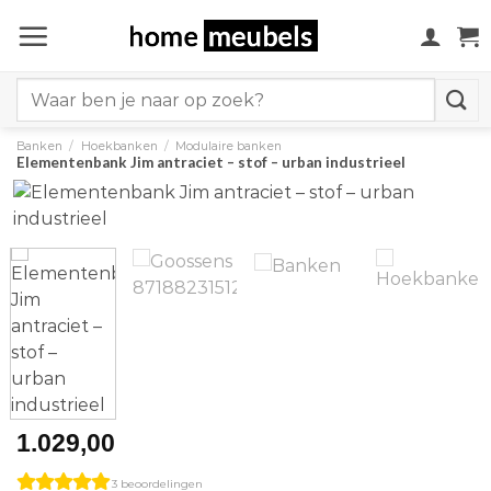
Ga
naar
inhoud
Search
for:
Banken
/
Hoekbanken
/
Modulaire banken
Elementenbank Jim antraciet – stof – urban industrieel
1.029,00
3 beoordelingen