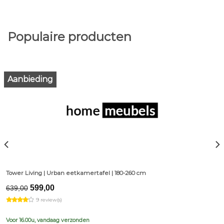
Populaire producten
Aanbieding
Tower Living | Urban eetkamertafel | 180-260 cm
Original
Current
599,00
639,00
price
price
9 review(s)
was:
is:
€639,00.
€599,00.
Voor 16.00u, vandaag verzonden