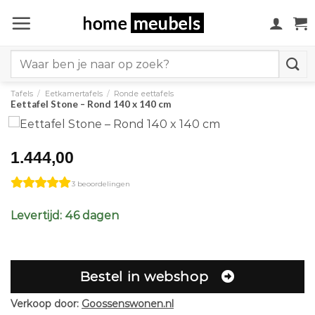
Ga
naar
inhoud
Search
for:
Tafels
/
Eetkamertafels
/
Ronde eettafels
Eettafel Stone – Rond 140 x 140 cm
1.444,00
3 beoordelingen
Levertijd: 46 dagen
Bestel in webshop
Verkoop door:
Goossenswonen.nl