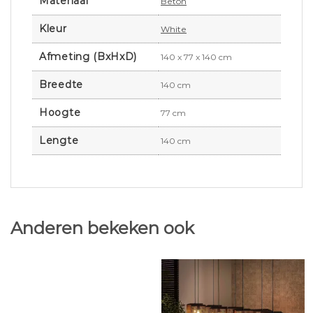
Materiaal
Beton
Kleur
White
Afmeting (BxHxD)
140 x 77 x 140 cm
Breedte
140 cm
Hoogte
77 cm
Lengte
140 cm
Anderen bekeken ook