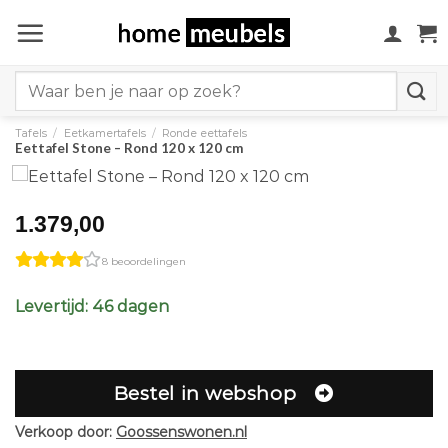
Ga
naar
inhoud
Search
for:
Tafels
/
Eetkamertafels
/
Ronde eettafels
Eettafel Stone – Rond 120 x 120 cm
1.379,00
8 beoordelingen
Levertijd: 46 dagen
Bestel in webshop
Verkoop door:
Goossenswonen.nl