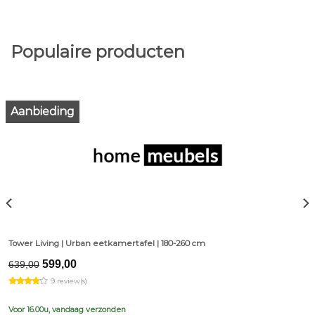
Populaire producten
Aanbieding
Tower Living | Urban eetkamertafel | 180-260 cm
Original
Current
599,00
639,00
price
price
9 review(s)
was:
is:
€639,00.
€599,00.
Voor 16.00u, vandaag verzonden