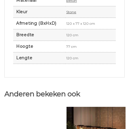
Materiaal
Beton
Kleur
Stone
Afmeting (BxHxD)
120 x 77 x 120 cm
Breedte
120 cm
Hoogte
77 cm
Lengte
120 cm
Anderen bekeken ook