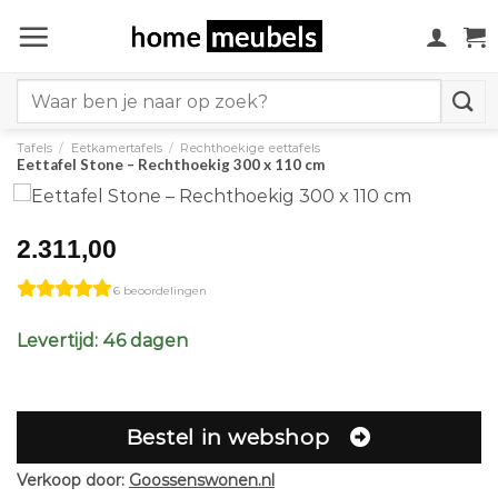
Ga
naar
inhoud
Search
for:
Tafels
/
Eetkamertafels
/
Rechthoekige eettafels
Eettafel Stone – Rechthoekig 300 x 110 cm
2.311,00
6 beoordelingen
Levertijd: 46 dagen
Bestel in webshop
Verkoop door:
Goossenswonen.nl