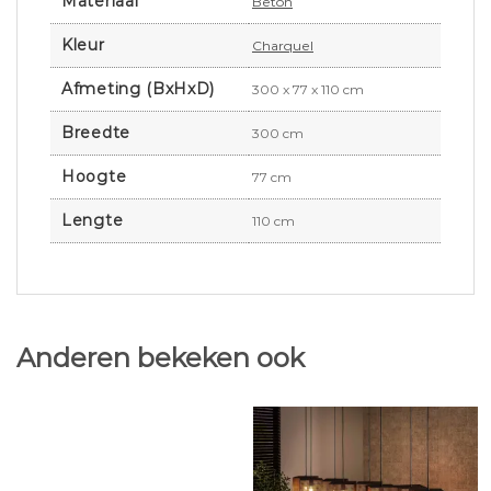
Materiaal
Beton
Kleur
Charquel
Afmeting (BxHxD)
300 x 77 x 110 cm
Breedte
300 cm
Hoogte
77 cm
Lengte
110 cm
Anderen bekeken ook