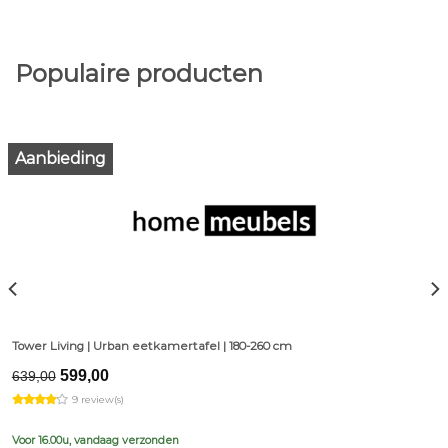
Populaire producten
Aanbieding
Tower Living | Urban eetkamertafel | 180-260 cm
Original
Current
599,00
639,00
price
price
9 review(s)
was:
is:
€639,00.
€599,00.
Voor 16.00u, vandaag verzonden