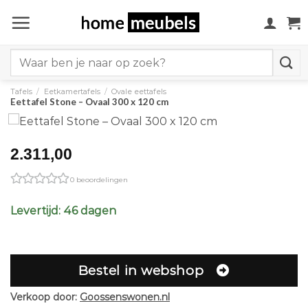
Ga
naar
inhoud
Search
for:
Tafels
/
Eetkamertafels
/
Ovale eettafels
Eettafel Stone – Ovaal 300 x 120 cm
2.311,00
0 beoordelingen
Levertijd: 46 dagen
Bestel in webshop
Verkoop door:
Goossenswonen.nl