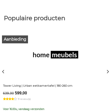
Populaire producten
Aanbieding
Tower Living | Urban eetkamertafel | 180-260 cm
Original
Current
599,00
639,00
price
price
9 review(s)
was:
is:
€639,00.
€599,00.
Voor 16.00u, vandaag verzonden