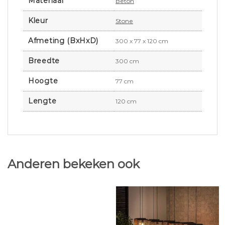
Materiaal
Beton
Kleur
Stone
Afmeting (BxHxD)
300 x 77 x 120 cm
Breedte
300 cm
Hoogte
77 cm
Lengte
120 cm
Anderen bekeken ook