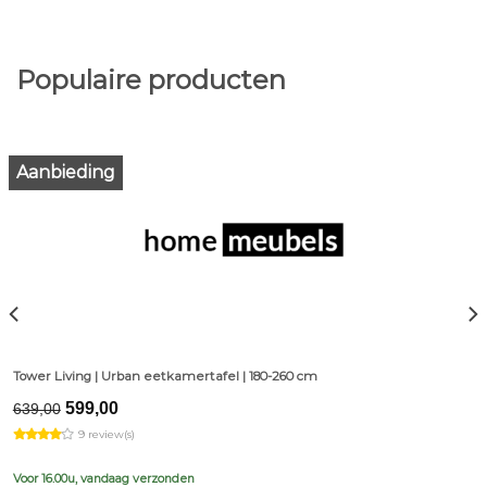
Populaire producten
Aanbieding
Tower Living | Urban eetkamertafel | 180-260 cm
Original
Current
599,00
639,00
price
price
9 review(s)
was:
is:
€639,00.
€599,00.
Voor 16.00u, vandaag verzonden