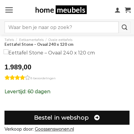
Ga
naar
inhoud
Search
for:
Tafels
/
Eetkamertafels
/
Ovale eettafels
Eettafel Stone – Ovaal 240 x 120 cm
1.989,00
8 beoordelingen
Levertijd: 60 dagen
Bestel in webshop
Verkoop door:
Goossenswonen.nl