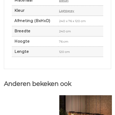
Materiaal
Beton
Kleur
Lightgrey
Afmeting (BxHxD)
240 x 76 x 120 cm
Breedte
240 cm
Hoogte
76 cm
Lengte
120 cm
Anderen bekeken ook