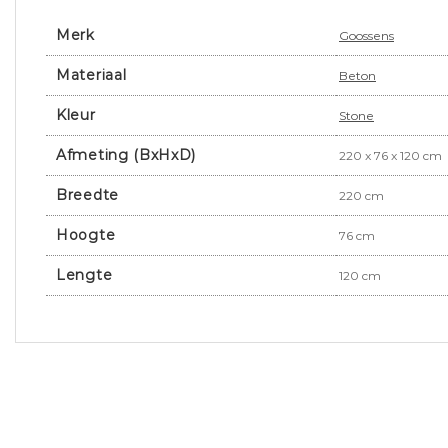
Merk
Goossens
Materiaal
Beton
Kleur
Stone
Afmeting (BxHxD)
220 x 76 x 120 cm
Breedte
220 cm
Hoogte
76 cm
Lengte
120 cm