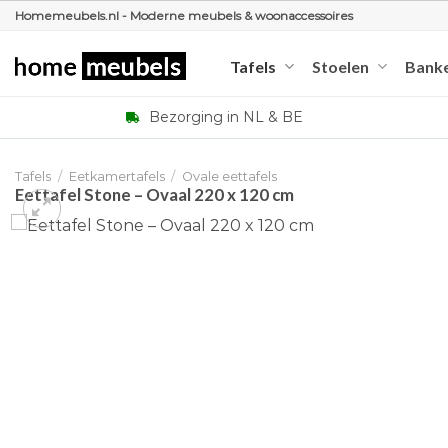
Ga
Homemeubels.nl - Moderne meubels & woonaccessoires
naar
inhoud
Tafels
Stoelen
Bank
Bezorging in NL & BE
Tafels
/
Eetkamertafels
/
Ovale eettafels
Eettafel Stone – Ovaal 220 x 120 cm