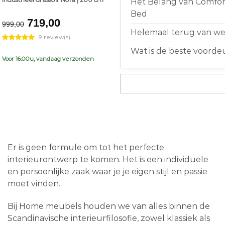
Het Belang van Comfort
Bed
Original
Current
719,00
999,00
price
price
Helemaal terug van weg
9 review(s)
was:
is:
Wat is de beste voorde
€999,00.
€719,00.
Voor 16.00u, vandaag verzonden
Er is geen formule om tot het perfecte
interieurontwerp te komen. Het is een individuele
en persoonlijke zaak waar je je eigen stijl en passie
moet vinden.
Bij Home meubels houden we van alles binnen de
Scandinavische interieurfilosofie, zowel klassiek als