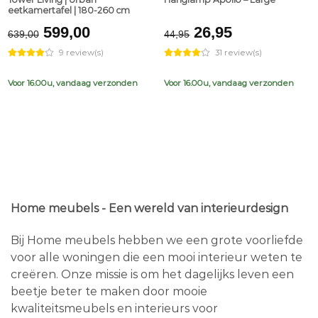
eetkamertafel | 180-260 cm
Original
Current
Original
Current
599,00
26,95
639,00
44,95
price
price
price
price
9 review(s)
31 review(s)
was:
is:
was:
is:
€639,00.
€599,00.
€44,95.
€26,95.
Voor 16.00u, vandaag verzonden
Voor 16.00u, vandaag verzonden
Home meubels - Een wereld van interieurdesign
Bij Home meubels hebben we een grote voorliefde
voor alle woningen die een mooi interieur weten te
creëren. Onze missie is om het dagelijks leven een
beetje beter te maken door mooie
kwaliteitsmeubels en interieurs voor