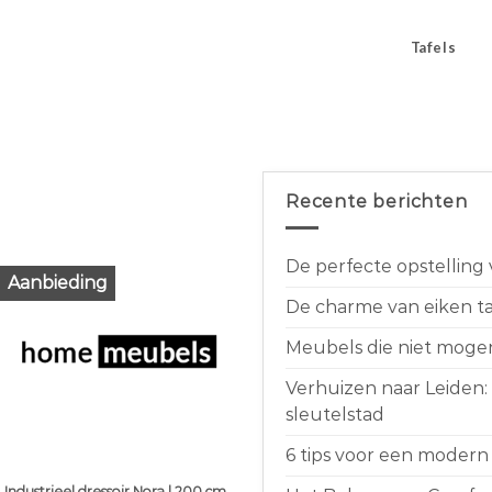
Tafels
Recente berichten
De perfecte opstelling
Aanbieding
De charme van eiken taf
Meubels die niet moge
Verhuizen naar Leiden:
sleutelstad
6 tips voor een modern 
Industrieel dressoir Nora | 200 cm