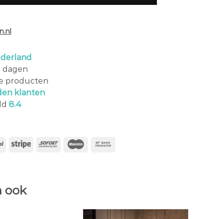
.nl
derland
0 dagen
le producten
den klanten
ld
8.4
 ook