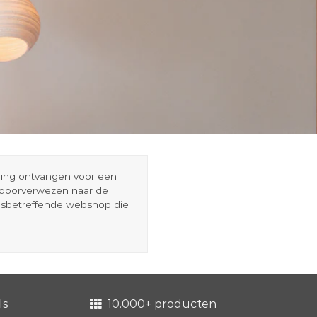
eding ontvangen voor een
r doorverwezen naar de
esbetreffende webshop die
ls
10.000+ producten