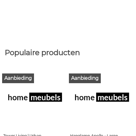
Populaire producten
Aanbieding
Aanbieding
Tower Living | Urban
Hanglamp Apollo – Large