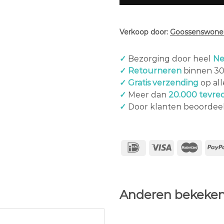
Verkoop door:
Goossenswonen
✓
Bezorging door heel
Ne
✓ Retourneren
binnen 3
✓ Gratis verzending
op al
✓
Meer dan
20.000 tevre
✓
Door klanten beoordee
Anderen bekeken