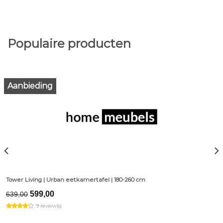
Populaire producten
Aanbieding
Tower Living | Urban eetkamertafel | 180-260 cm
Original
Current
599,00
639,00
price
price
9 review(s)
was:
is:
€639,00.
€599,00.