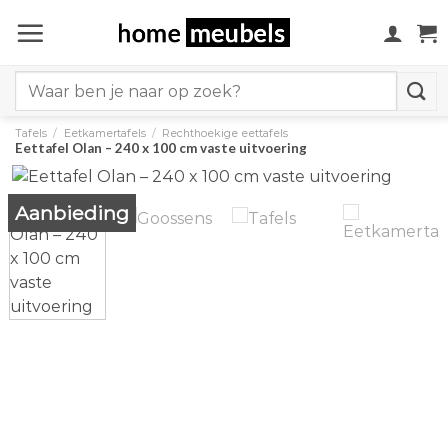
Ga
naar
inhoud
Search
for:
Tafels
/
Eetkamertafels
/
Rechthoekige eettafels
Eettafel Olan – 240 x 100 cm vaste uitvoering
Aanbieding