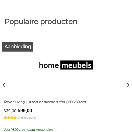
Populaire producten
Aanbieding
Tower Living | Urban eetkamertafel | 180-260 cm
Original
Current
599,00
639,00
price
price
9 review(s)
was:
is:
€639,00.
€599,00.
Voor 16.00u, vandaag verzonden