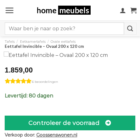
Ga
naar
inhoud
Search
for:
Tafels
/
Eetkamertafels
/
Ovale eettafels
Eettafel Invincible – Ovaal 200 x 120 cm
1.859,00
6 beoordelingen
Levertijd: 80 dagen
Controleer de voorraad
Verkoop door:
Goossenswonen.nl