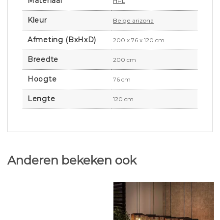
Materiaal
HPL
Kleur
Beige arizona
Afmeting (BxHxD)
200 x 76 x 120 cm
Breedte
200 cm
Hoogte
76 cm
Lengte
120 cm
Anderen bekeken ook