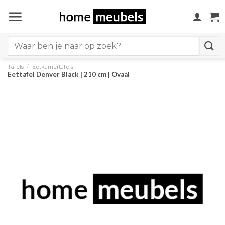
Ga
naar
inhoud
Search
for:
Tafels
/
Eetkamertafels
Eettafel Denver Black | 210 cm | Ovaal