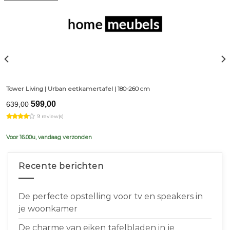
Tower Living | Urban eetkamertafel | 180-260 cm
Original
Current
599,00
639,00
price
price
9 review(s)
was:
is:
€639,00.
€599,00.
Voor 16.00u, vandaag verzonden
Recente berichten
De perfecte opstelling voor tv en speakers in
je woonkamer
De charme van eiken tafelbladen in je