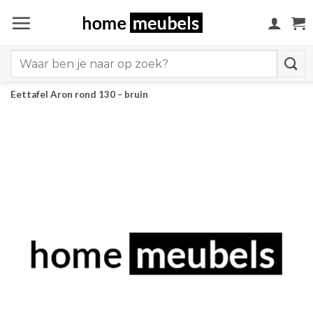
Ga
naar
inhoud
Search
for:
Eettafel Aron rond 130 – bruin