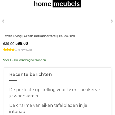
Tower Living | Urban eetkamertafel | 180-260 cm
Original
Current
599,00
639,00
price
price
9 review(s)
was:
is:
€639,00.
€599,00.
Voor 16.00u, vandaag verzonden
Recente berichten
De perfecte opstelling voor tv en speakers in
je woonkamer
De charme van eiken tafelbladen in je
interieur