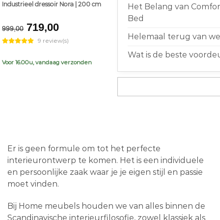
Industrieel dressoir Nora | 200 cm
Het Belang van Comfort
Bed
Original
Current
719,00
999,00
price
price
Helemaal terug van weg
9 review(s)
was:
is:
Wat is de beste voorde
€999,00.
€719,00.
Voor 16.00u, vandaag verzonden
Er is geen formule om tot het perfecte
interieurontwerp te komen. Het is een individuele
en persoonlijke zaak waar je je eigen stijl en passie
moet vinden.
Bij Home meubels houden we van alles binnen de
Scandinavische interieurfilosofie, zowel klassiek als