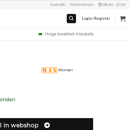
Inspiratie
Klantenservice
08:30 - 21:00
Login / Register
Hoge kwaliteit meubels
zonden
l in webshop