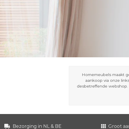
Homemeubels maakt gebru
aankoop via onze link
desbetreffende webshop. 
Bezorging in NL & BE
Groot aa