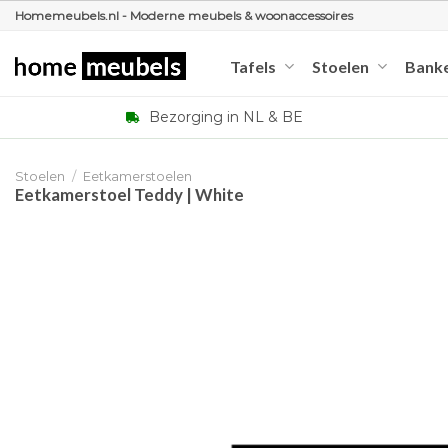
Ga
Homemeubels.nl - Moderne meubels & woonaccessoires
naar
inhoud
Tafels
Stoelen
Bank
Bezorging in NL & BE
Stoelen
/
Eetkamerstoelen
Eetkamerstoel Teddy | White