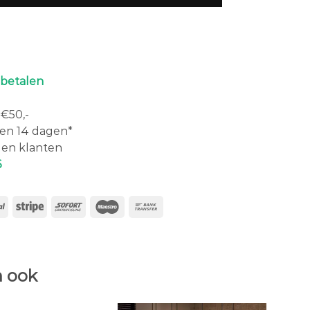
 betalen
€50,-
en 14 dagen*
en klanten
6
 ook