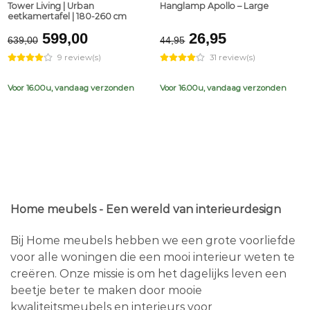
Tower Living | Urban
Hanglamp Apollo – Large
eetkamertafel | 180-260 cm
Original
Current
Original
Current
599,00
26,95
639,00
44,95
price
price
price
price
9 review(s)
31 review(s)
was:
is:
was:
is:
€639,00.
€599,00.
€44,95.
€26,95.
Voor 16.00u, vandaag verzonden
Voor 16.00u, vandaag verzonden
Home meubels - Een wereld van interieurdesign
Bij Home meubels hebben we een grote voorliefde
voor alle woningen die een mooi interieur weten te
creëren. Onze missie is om het dagelijks leven een
beetje beter te maken door mooie
kwaliteitsmeubels en interieurs voor