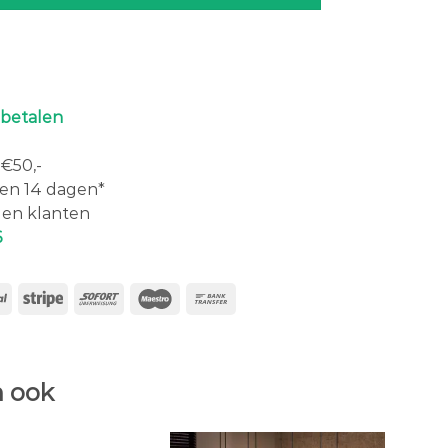
 betalen
€50,-
en 14 dagen*
en klanten
6
 ook