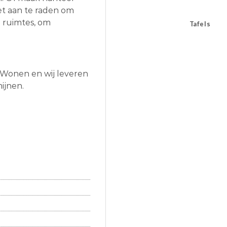
het aan te raden om
e ruimtes, om
Tafels
ax Wonen en wij leveren
mijnen.