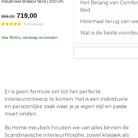
Industrieel dressoir Nora | 200 cm
Het Belang van Comfort
Bed
Original
Current
719,00
999,00
price
price
Helemaal terug van weg
9 review(s)
was:
is:
Wat is de beste voorde
€999,00.
€719,00.
Voor 16.00u, vandaag verzonden
Er is geen formule om tot het perfecte
interieurontwerp te komen. Het is een individuele
en persoonlijke zaak waar je je eigen stijl en passie
moet vinden.
Bij Home meubels houden we van alles binnen de
Scandinavische interieurfilosofie, zowel klassiek als