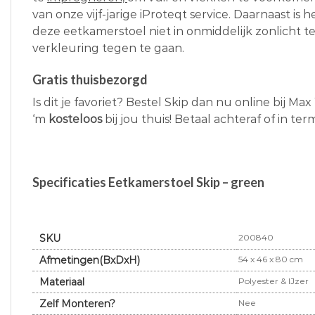
van onze vijf-jarige iProteqt service. Daarnaast is 
deze eetkamerstoel niet in onmiddelijk zonlicht t
verkleuring tegen te gaan.
Gratis thuisbezorgd
Is dit je favoriet? Bestel Skip dan nu online bij M
‘m
kosteloos
bij jou thuis! Betaal achteraf of in ter
Specificaties Eetkamerstoel Skip – green
SKU
200840
Afmetingen(BxDxH)
54 x 46 x 80 cm
Materiaal
Polyester & IJzer
Zelf Monteren?
Nee