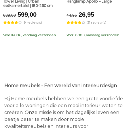
Tower Living | Urban
Hanglamp Apollo – Large
eetkamertafel | 180-260 cm
Original
Current
Original
Current
599,00
26,95
639,00
44,95
price
price
price
price
9 review(s)
31 review(s)
was:
is:
was:
is:
€639,00.
€599,00.
€44,95.
€26,95.
Voor 16.00u, vandaag verzonden
Voor 16.00u, vandaag verzonden
Home meubels - Een wereld van interieurdesign
Bij Home meubels hebben we een grote voorliefde
voor alle woningen die een mooi interieur weten te
creëren. Onze missie is om het dagelijks leven een
beetje beter te maken door mooie
kwaliteitsmeubels en interieurs voor