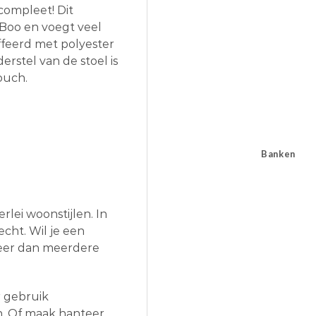
ompleet! Dit
-Boo en voegt veel
offeerd met polyester
rstel van de stoel is
ouch.
Banken
lei woonstijlen. In
echt. Wil je een
neer dan meerdere
r gebruik
n. Of maak hanteer