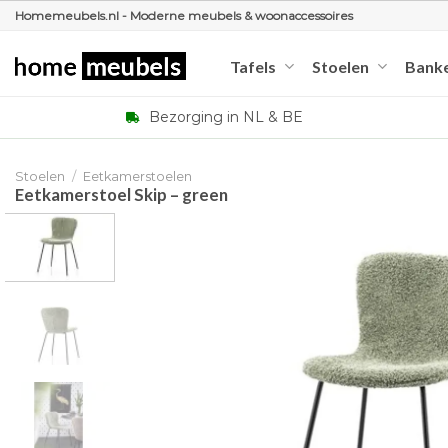
Ga
Homemeubels.nl - Moderne meubels & woonaccessoires
naar
inhoud
Tafels
Stoelen
Bank
Bezorging in NL & BE
Stoelen
/
Eetkamerstoelen
Eetkamerstoel Skip – green