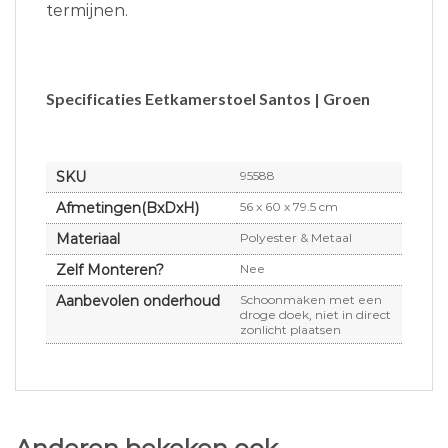
termijnen.
Specificaties Eetkamerstoel Santos | Groen
SKU
95588
Afmetingen(BxDxH)
56 x 60 x 79.5 cm
Materiaal
Polyester & Metaal
Zelf Monteren?
Nee
Aanbevolen onderhoud
Schoonmaken met een
droge doek, niet in direct
zonlicht plaatsen