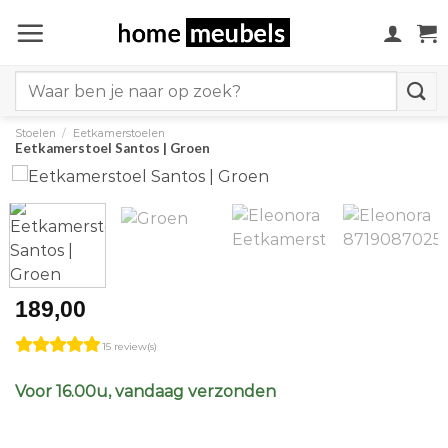
Ga
naar
inhoud
Search
for:
Stoelen
/
Eetkamerstoelen
Eetkamerstoel Santos | Groen
189,00
15 review(s)
Voor 16.00u, vandaag verzonden