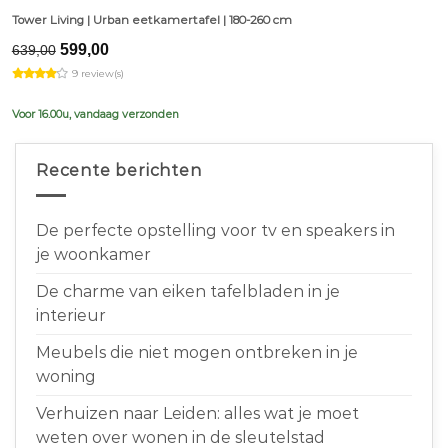
Tower Living | Urban eetkamertafel | 180-260 cm
Original
Current
599,00
639,00
price
price
9 review(s)
was:
is:
€639,00.
€599,00.
Voor 16.00u, vandaag verzonden
Recente berichten
De perfecte opstelling voor tv en speakers in
je woonkamer
De charme van eiken tafelbladen in je
interieur
Meubels die niet mogen ontbreken in je
woning
Verhuizen naar Leiden: alles wat je moet
weten over wonen in de sleutelstad