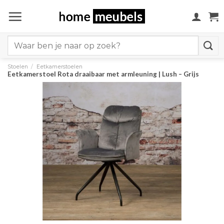
Ga
naar
inhoud
Search
for:
Stoelen
/
Eetkamerstoelen
Eetkamerstoel Rota draaibaar met armleuning | Lush – Grijs