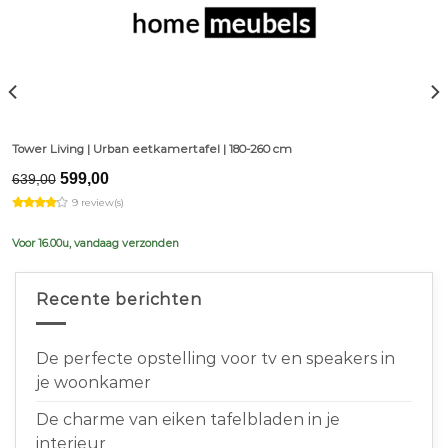
Tower Living | Urban eetkamertafel | 180-260 cm
Original
Current
599,00
639,00
price
price
9 review(s)
was:
is:
€639,00.
€599,00.
Voor 16.00u, vandaag verzonden
Recente berichten
De perfecte opstelling voor tv en speakers in
je woonkamer
De charme van eiken tafelbladen in je
interieur