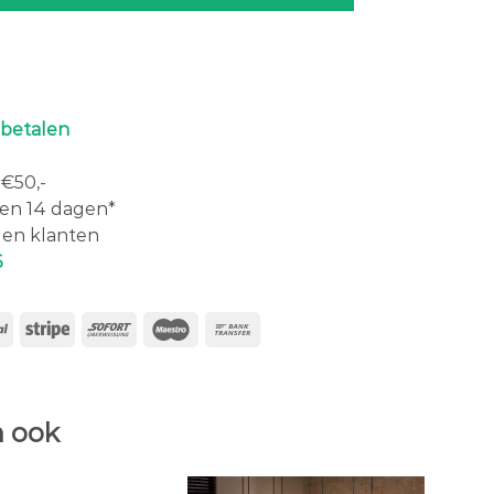
 betalen
€50,-
en 14 dagen*
en klanten
6
 ook