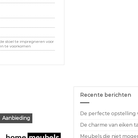
de stoel te impregneren voor
en te voorkomen
Recente berichten
De perfecte opstelling
Aanbieding
De charme van eiken taf
Meubels die niet moge