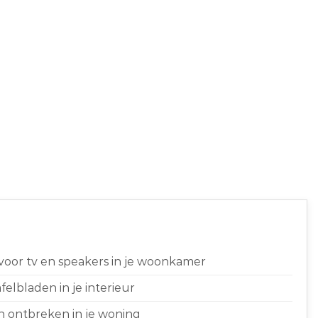
 voor tv en speakers in je woonkamer
elbladen in je interieur
n ontbreken in je woning