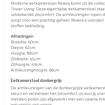
Moderne eetkamerstoel Riviera komt uit de colle
Tower Living. Deze eigentijdse eetkamerstoel sta
uitstekende zitcomfort. De armleuningen lopen d
zorgt voor een prachtig geheel. Riviera is voorzi
stoffen bekleding.
Afmetingen
Breedte: 60cm
Diepte: 62cm
Hoogte: 88cm
Zitdiepte: 45cm
Zithoogte: 49cm
Armleuninghoogte: 66cm
Eetkamerstoel donkergrijs
De armleuningen van de donkergrijze eetkamerst
steun en versterken het zitcomfort, zo kun jij ure
metalen poten zijn afgewerkt met een zwarte finis
industriële virtuositeit.