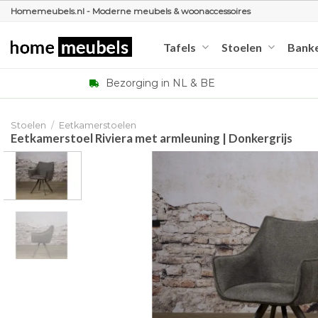
Ga
Homemeubels.nl - Moderne meubels & woonaccessoires
naar
inhoud
Tafels
Stoelen
Bank
Bezorging in NL & BE
Stoelen
/
Eetkamerstoelen
Eetkamerstoel Riviera met armleuning | Donkergrijs