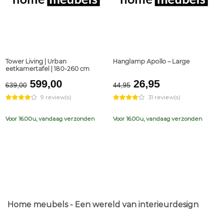
Tower Living | Urban
Hanglamp Apollo – Large
eetkamertafel | 180-260 cm
Original
Current
Original
Current
599,00
26,95
639,00
44,95
price
price
price
price
9 review(s)
31 review(s)
was:
is:
was:
is:
€639,00.
€599,00.
€44,95.
€26,95.
Voor 16.00u, vandaag verzonden
Voor 16.00u, vandaag verzonden
Home meubels - Een wereld van interieurdesign