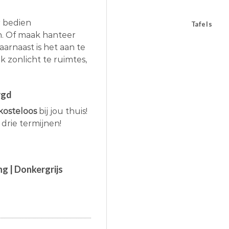
r bedien
Tafels
n. Of maak hanteer
aarnaast is het aan te
k zonlicht te ruimtes,
rgd
kosteloos
bij jou thuis!
 drie termijnen!
g | Donkergrijs