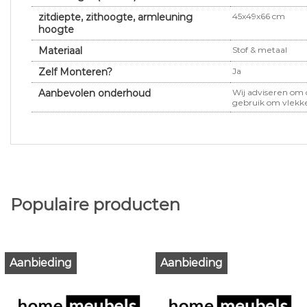
zitdiepte, zithoogte, armleuning
45x49x66 cm
hoogte
Materiaal
Stof & metaal
Zelf Monteren?
Ja
Aanbevolen onderhoud
Wij adviseren om 
gebruik om vlekk
Populaire producten
Aanbieding
Aanbieding