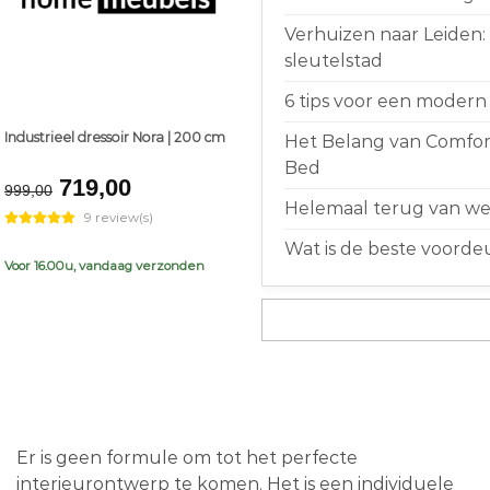
Verhuizen naar Leiden:
sleutelstad
6 tips voor een modern 
Industrieel dressoir Nora | 200 cm
Het Belang van Comfort
Bed
Original
Current
719,00
999,00
price
price
Helemaal terug van weg
9 review(s)
was:
is:
Wat is de beste voorde
€999,00.
€719,00.
Voor 16.00u, vandaag verzonden
Er is geen formule om tot het perfecte
interieurontwerp te komen. Het is een individuele