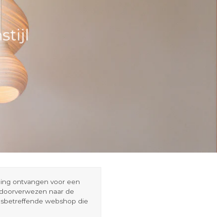
tijl
eding ontvangen voor een
r doorverwezen naar de
esbetreffende webshop die