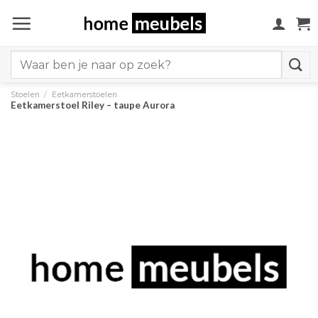
Ga
naar
inhoud
Search
for:
Stoelen
/
Eetkamerstoelen
Eetkamerstoel Riley – taupe Aurora