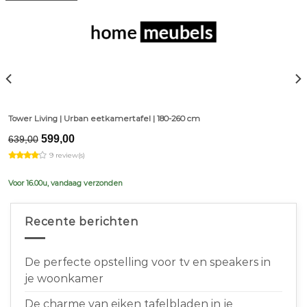
Tower Living | Urban eetkamertafel | 180-260 cm
Original
Current
599,00
639,00
price
price
9 review(s)
was:
is:
€639,00.
€599,00.
Voor 16.00u, vandaag verzonden
Recente berichten
De perfecte opstelling voor tv en speakers in
je woonkamer
De charme van eiken tafelbladen in je