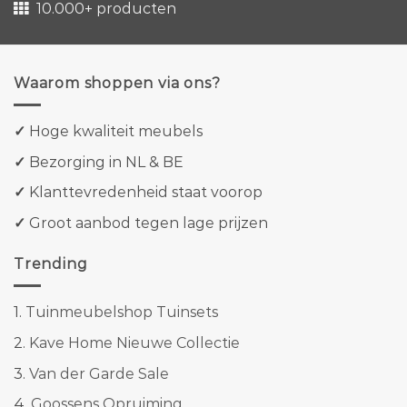
10.000+ producten
Waarom shoppen via ons?
✓
Hoge kwaliteit meubels
✓
Bezorging in NL & BE
✓
Klanttevredenheid staat voorop
✓
Groot aanbod tegen lage prijzen
Trending
1.
Tuinmeubelshop Tuinsets
2.
Kave Home Nieuwe Collectie
3.
Van der Garde Sale
4.
Goossens Opruiming