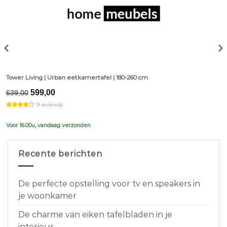
Tower Living | Urban eetkamertafel | 180-260 cm
Original
Current
599,00
639,00
price
price
9 review(s)
was:
is:
€639,00.
€599,00.
Voor 16.00u, vandaag verzonden
Recente berichten
De perfecte opstelling voor tv en speakers in
je woonkamer
De charme van eiken tafelbladen in je
interieur