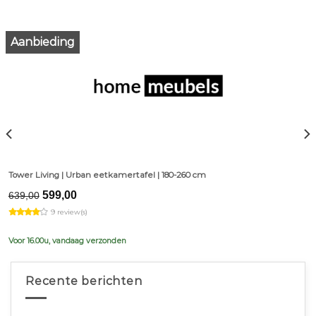
Aanbieding
Tower Living | Urban eetkamertafel | 180-260 cm
Original
Current
599,00
639,00
price
price
9 review(s)
was:
is:
€639,00.
€599,00.
Voor 16.00u, vandaag verzonden
Recente berichten