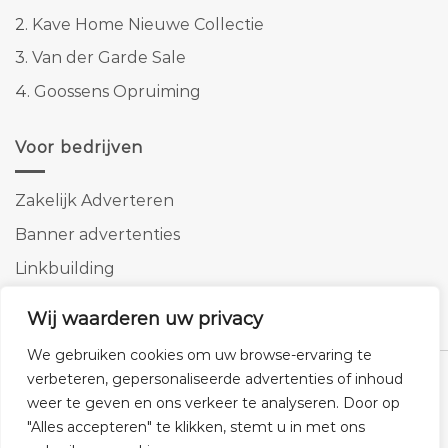
2.
Kave Home Nieuwe Collectie
3.
Van der Garde Sale
4.
Goossens Opruiming
Voor bedrijven
Zakelijk Adverteren
Banner advertenties
Linkbuilding
SEO copywriting
Wij waarderen uw privacy
We gebruiken cookies om uw browse-ervaring te
verbeteren, gepersonaliseerde advertenties of inhoud
weer te geven en ons verkeer te analyseren. Door op
"Alles accepteren" te klikken, stemt u in met ons
Klantenservice
Cookies
Privacybeleid
Disclaimer