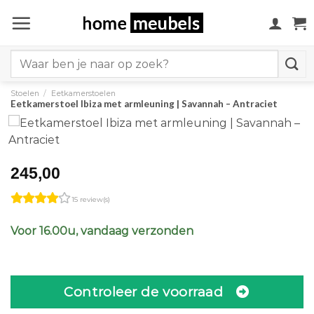
Ga
naar
inhoud
Search
for:
Stoelen
/
Eetkamerstoelen
Eetkamerstoel Ibiza met armleuning | Savannah – Antraciet
245,00
15 review(s)
Voor 16.00u, vandaag verzonden
Controleer de voorraad