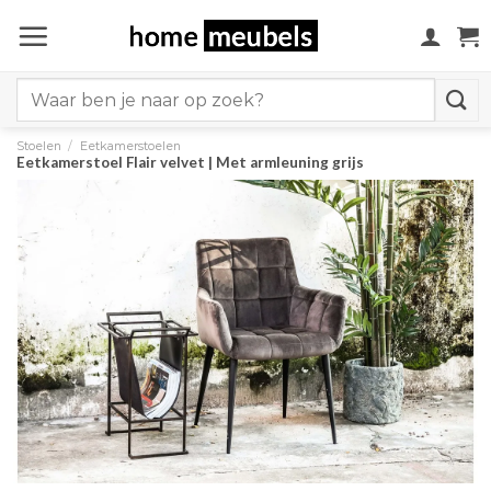
Ga
naar
inhoud
Search
for:
Stoelen
/
Eetkamerstoelen
Eetkamerstoel Flair velvet | Met armleuning grijs