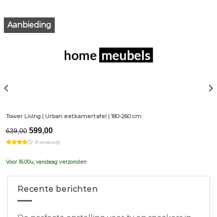
Aanbieding
Tower Living | Urban eetkamertafel | 180-260 cm
Original
Current
599,00
639,00
price
price
9 review(s)
was:
is:
€639,00.
€599,00.
Voor 16.00u, vandaag verzonden
Recente berichten