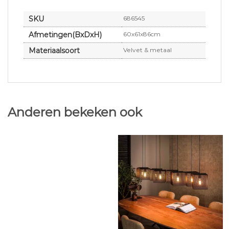
SKU
686545
Afmetingen(BxDxH)
60x61x86cm
Materiaalsoort
Velvet & metaal
Anderen bekeken ook