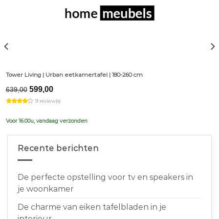
Tower Living | Urban eetkamertafel | 180-260 cm
Original
Current
599,00
639,00
price
price
9 review(s)
was:
is:
€639,00.
€599,00.
Voor 16.00u, vandaag verzonden
Recente berichten
De perfecte opstelling voor tv en speakers in
je woonkamer
De charme van eiken tafelbladen in je
interieur