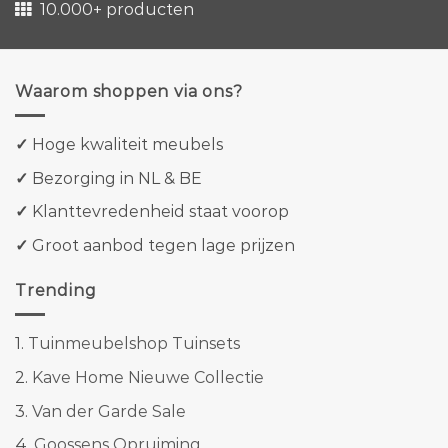
10.000+ producten
Waarom shoppen via ons?
✓
Hoge kwaliteit meubels
✓
Bezorging in NL & BE
✓
Klanttevredenheid staat voorop
✓
Groot aanbod tegen lage prijzen
Trending
1.
Tuinmeubelshop Tuinsets
2.
Kave Home Nieuwe Collectie
3.
Van der Garde Sale
4.
Goossens Opruiming