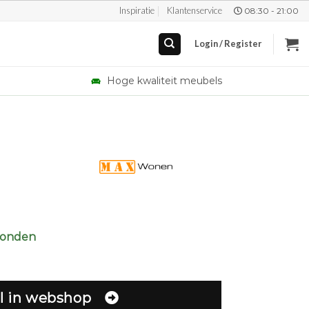
Inspiratie
Klantenservice
08:30 - 21:00
Login / Register
Hoge kwaliteit meubels
zonden
l in webshop