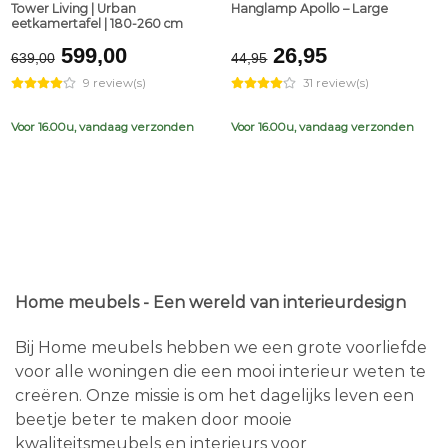
Tower Living | Urban
Hanglamp Apollo – Large
eetkamertafel | 180-260 cm
Original
Current
Original
Current
599,00
26,95
639,00
44,95
price
price
price
price
9 review(s)
31 review(s)
was:
is:
was:
is:
€639,00.
€599,00.
€44,95.
€26,95.
Voor 16.00u, vandaag verzonden
Voor 16.00u, vandaag verzonden
Home meubels - Een wereld van interieurdesign
Bij Home meubels hebben we een grote voorliefde
voor alle woningen die een mooi interieur weten te
creëren. Onze missie is om het dagelijks leven een
beetje beter te maken door mooie
kwaliteitsmeubels en interieurs voor