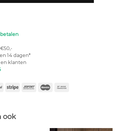
 betalen
€50,-
en 14 dagen*
en klanten
6
 ook