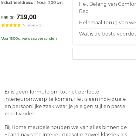
Industrieel dressoir Nora | 200 cm
Het Belang van Comfort
Bed
Original
Current
719,00
999,00
price
price
Helemaal terug van weg
9 review(s)
was:
is:
Wat is de beste voorde
€999,00.
€719,00.
Voor 16.00u, vandaag verzonden
Er is geen formule om tot het perfecte
interieurontwerp te komen. Het is een individuele
en persoonlijke zaak waar je je eigen stijl en passie
moet vinden.
Bij Home meubels houden we van alles binnen de
Scandinavische interieurfilosofie, zowel klassiek als