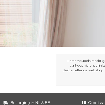
Homemeubels maakt gebru
aankoop via onze link
desbetreffende webshop. 
Bezorging in NL & BE
Groot aa