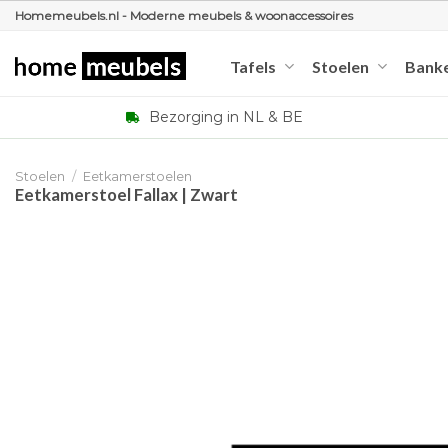
Ga
Homemeubels.nl - Moderne meubels & woonaccessoires
naar
inhoud
Tafels
Stoelen
Bank
Bezorging in NL & BE
Stoelen
/
Eetkamerstoelen
Eetkamerstoel Fallax | Zwart