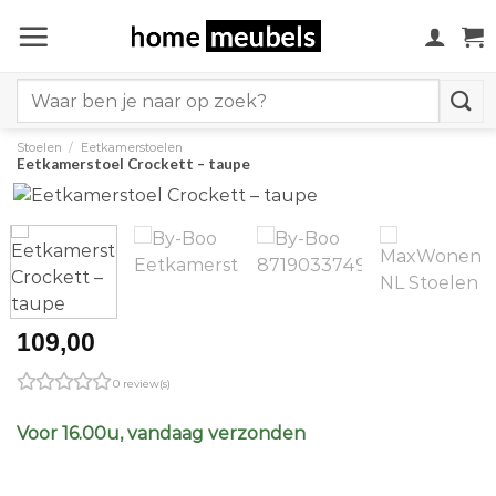
Ga
naar
inhoud
Search
for:
Stoelen
/
Eetkamerstoelen
Eetkamerstoel Crockett – taupe
109,00
0 review(s)
Voor 16.00u, vandaag verzonden