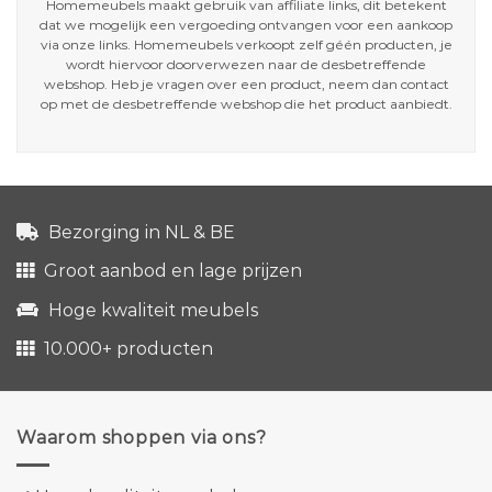
Homemeubels maakt gebruik van affiliate links, dit betekent
dat we mogelijk een vergoeding ontvangen voor een aankoop
via onze links. Homemeubels verkoopt zelf géén producten, je
wordt hiervoor doorverwezen naar de desbetreffende
webshop. Heb je vragen over een product, neem dan contact
op met de desbetreffende webshop die het product aanbiedt.
Bezorging in NL & BE
Groot aanbod en lage prijzen
Hoge kwaliteit meubels
10.000+ producten
Waarom shoppen via ons?