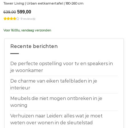
Tower Living | Urban eetkamertafel | 180-260 cm
Original
Current
599,00
639,00
price
price
9 review(s)
was:
is:
€639,00.
€599,00.
Voor 16.00u, vandaag verzonden
Recente berichten
De perfecte opstelling voor tv en speakers in
je woonkamer
De charme van eiken tafelbladen in je
interieur
Meubels die niet mogen ontbreken in je
woning
Verhuizen naar Leiden: alles wat je moet
weten over wonen in de sleutelstad