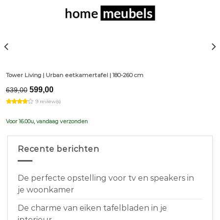
Tower Living | Urban eetkamertafel | 180-260 cm
Original
Current
599,00
639,00
price
price
9 review(s)
was:
is:
€639,00.
€599,00.
Voor 16.00u, vandaag verzonden
Recente berichten
De perfecte opstelling voor tv en speakers in
je woonkamer
De charme van eiken tafelbladen in je
interieur