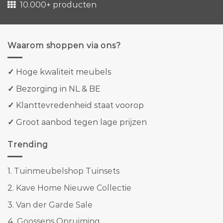
10.000+ producten
Waarom shoppen via ons?
✓
Hoge kwaliteit meubels
✓
Bezorging in NL & BE
✓
Klanttevredenheid staat voorop
✓
Groot aanbod tegen lage prijzen
Trending
1.
Tuinmeubelshop Tuinsets
2.
Kave Home Nieuwe Collectie
3.
Van der Garde Sale
4.
Goossens Opruiming