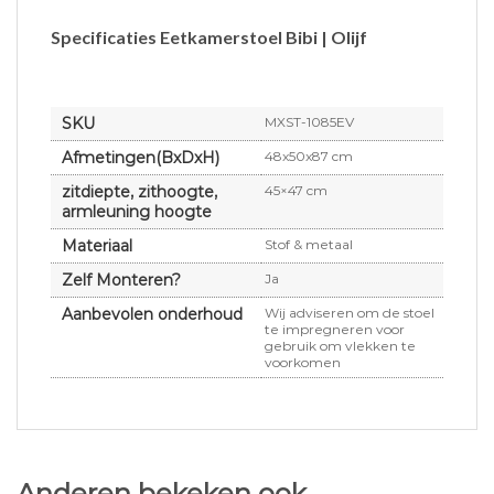
Specificaties Eetkamerstoel Bibi | Olijf
SKU
MXST-1085EV
Afmetingen(BxDxH)
48x50x87 cm
zitdiepte, zithoogte,
45×47 cm
armleuning hoogte
Materiaal
Stof & metaal
Zelf Monteren?
Ja
Aanbevolen onderhoud
Wij adviseren om de stoel
te impregneren voor
gebruik om vlekken te
voorkomen
Anderen bekeken ook