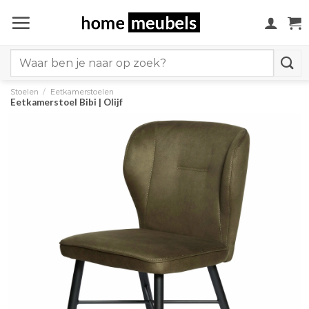
Ga
naar
inhoud
Search
for:
Stoelen
/
Eetkamerstoelen
Eetkamerstoel Bibi | Olijf