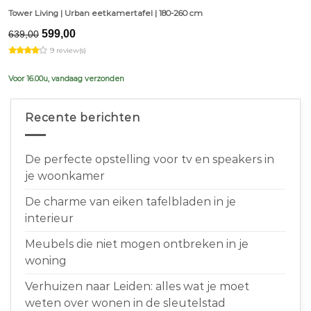
Tower Living | Urban eetkamertafel | 180-260 cm
Original
Current
599,00
639,00
price
price
9 review(s)
was:
is:
€639,00.
€599,00.
Voor 16.00u, vandaag verzonden
Recente berichten
De perfecte opstelling voor tv en speakers in
je woonkamer
De charme van eiken tafelbladen in je
interieur
Meubels die niet mogen ontbreken in je
woning
Verhuizen naar Leiden: alles wat je moet
weten over wonen in de sleutelstad