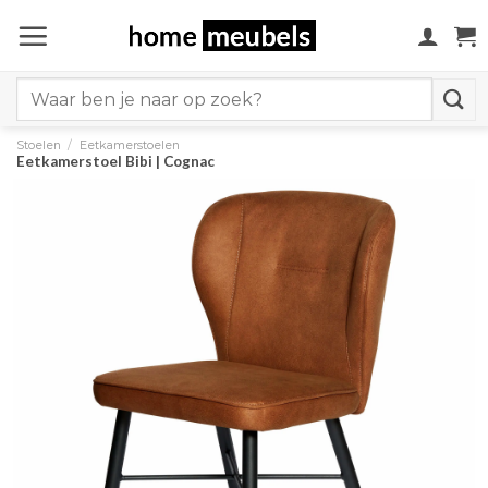
Ga
naar
inhoud
Search
for:
Stoelen
/
Eetkamerstoelen
Eetkamerstoel Bibi | Cognac