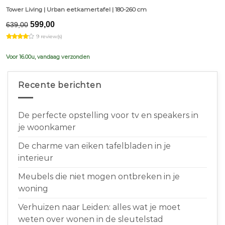
Tower Living | Urban eetkamertafel | 180-260 cm
Original
Current
599,00
639,00
price
price
9 review(s)
was:
is:
€639,00.
€599,00.
Voor 16.00u, vandaag verzonden
Recente berichten
De perfecte opstelling voor tv en speakers in
je woonkamer
De charme van eiken tafelbladen in je
interieur
Meubels die niet mogen ontbreken in je
woning
Verhuizen naar Leiden: alles wat je moet
weten over wonen in de sleutelstad