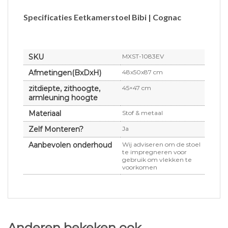
Specificaties Eetkamerstoel Bibi | Cognac
SKU
MXST-1083EV
Afmetingen(BxDxH)
48x50x87 cm
zitdiepte, zithoogte,
45×47 cm
armleuning hoogte
Materiaal
Stof & metaal
Zelf Monteren?
Ja
Aanbevolen onderhoud
Wij adviseren om de stoel
te impregneren voor
gebruik om vlekken te
voorkomen
Anderen bekeken ook