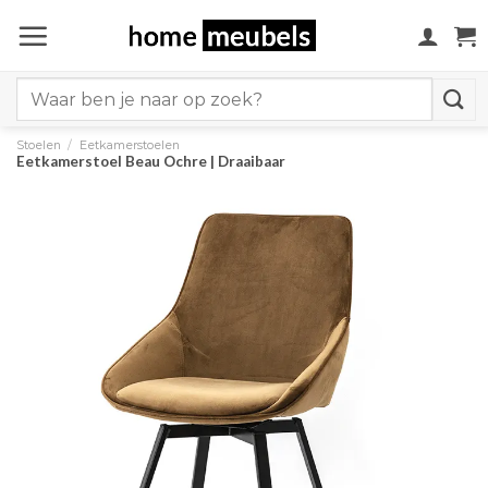
Ga
naar
inhoud
Search
for:
Stoelen
/
Eetkamerstoelen
Eetkamerstoel Beau Ochre | Draaibaar