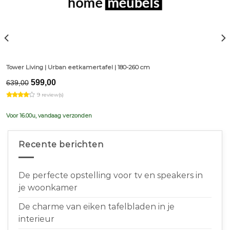
Tower Living | Urban eetkamertafel | 180-260 cm
Original
Current
599,00
639,00
price
price
9 review(s)
was:
is:
€639,00.
€599,00.
Voor 16.00u, vandaag verzonden
Recente berichten
De perfecte opstelling voor tv en speakers in
je woonkamer
De charme van eiken tafelbladen in je
interieur