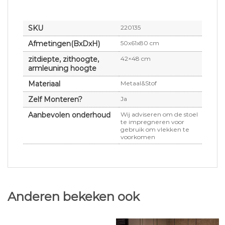
SKU
220135
Afmetingen(BxDxH)
50x61x80 cm
zitdiepte, zithoogte,
42×48 cm
armleuning hoogte
Materiaal
Metaal&Stof
Zelf Monteren?
Ja
Aanbevolen onderhoud
Wij adviseren om de stoel
te impregneren voor
gebruik om vlekken te
voorkomen
Anderen bekeken ook