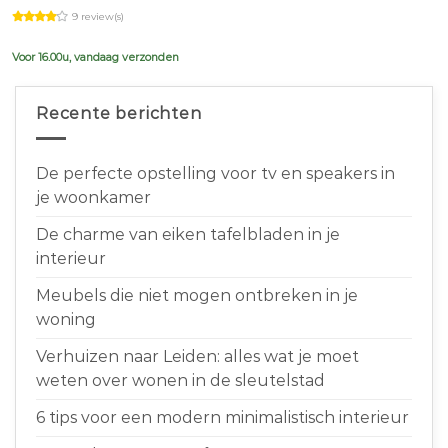
price
price
9 review(s)
was:
is:
€639,00.
€599,00.
Voor 16.00u, vandaag verzonden
Recente berichten
De perfecte opstelling voor tv en speakers in
je woonkamer
De charme van eiken tafelbladen in je
interieur
Meubels die niet mogen ontbreken in je
woning
Verhuizen naar Leiden: alles wat je moet
weten over wonen in de sleutelstad
6 tips voor een modern minimalistisch interieur