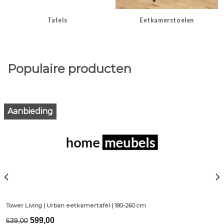
Tafels
Eetkamerstoelen
Populaire producten
Aanbieding
Tower Living | Urban eetkamertafel | 180-260 cm
Original
Current
599,00
639,00