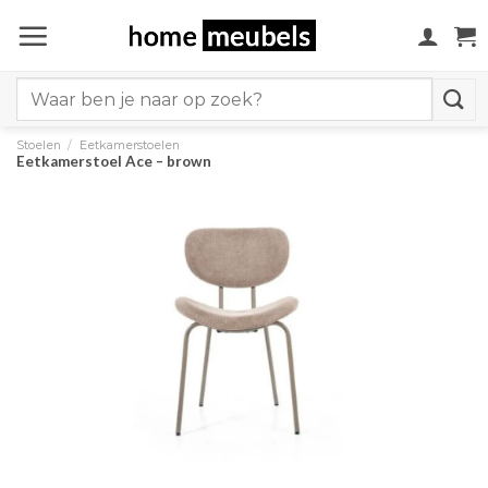
Ga
naar
inhoud
Search
for:
Stoelen
/
Eetkamerstoelen
Eetkamerstoel Ace – brown