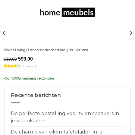
Tower Living | Urban eetkamertafel | 180-260 cm
Original
Current
599,00
639,00
price
price
9 review(s)
was:
is:
€639,00.
€599,00.
Voor 16.00u, vandaag verzonden
Recente berichten
De perfecte opstelling voor tv en speakers in
je woonkamer
De charme van eiken tafelbladen in je