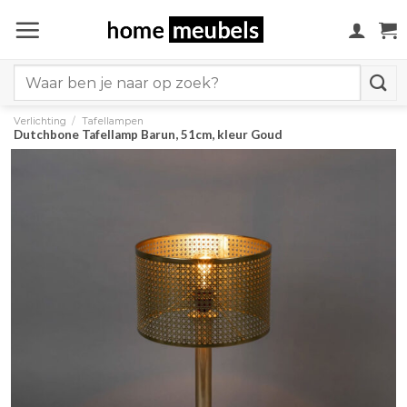
Ga
naar
inhoud
Search
for:
Verlichting
/
Tafellampen
Dutchbone Tafellamp Barun, 51cm, kleur Goud