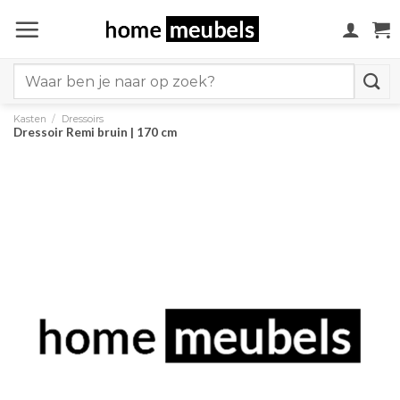
Ga
naar
inhoud
Search
for:
Kasten
/
Dressoirs
Dressoir Remi bruin | 170 cm