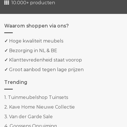
10.000+ producten
Waarom shoppen via ons?
✓
Hoge kwaliteit meubels
✓
Bezorging in NL & BE
✓
Klanttevredenheid staat voorop
✓
Groot aanbod tegen lage prijzen
Trending
1.
Tuinmeubelshop Tuinsets
2.
Kave Home Nieuwe Collectie
3.
Van der Garde Sale
4.
Goossens Opruiming