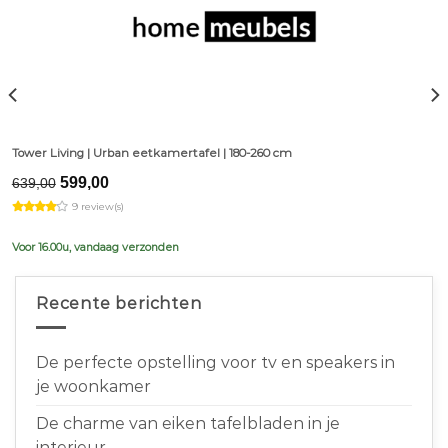
Tower Living | Urban eetkamertafel | 180-260 cm
Original
Current
599,00
639,00
price
price
9 review(s)
was:
is:
€639,00.
€599,00.
Voor 16.00u, vandaag verzonden
Recente berichten
De perfecte opstelling voor tv en speakers in
je woonkamer
De charme van eiken tafelbladen in je
interieur