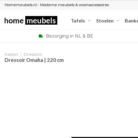
Ga
Homemeubels.nl - Moderne meubels & woonaccessoires
naar
inhoud
Tafels
Stoelen
Bank
Bezorging in NL & BE
Kasten
/
Dressoirs
Dressoir Omaha | 220 cm