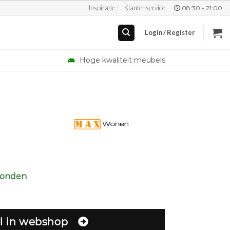
Inspiratie
Klantenservice
08:30 - 21:00
Login / Register
Hoge kwaliteit meubels
zonden
l in webshop