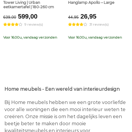
Tower Living | Urban
Hanglamp Apollo – Large
eetkamertafel | 180-260 cm
Original
Current
Original
Current
599,00
26,95
639,00
44,95
price
price
price
price
9 review(s)
31 review(s)
was:
is:
was:
is:
€639,00.
€599,00.
€44,95.
€26,95.
Voor 16.00u, vandaag verzonden
Voor 16.00u, vandaag verzonden
Home meubels - Een wereld van interieurdesign
Bij Home meubels hebben we een grote voorliefde
voor alle woningen die een mooi interieur weten te
creëren. Onze missie is om het dagelijks leven een
beetje beter te maken door mooie
kwaliteitsmeubels en interieurs voor