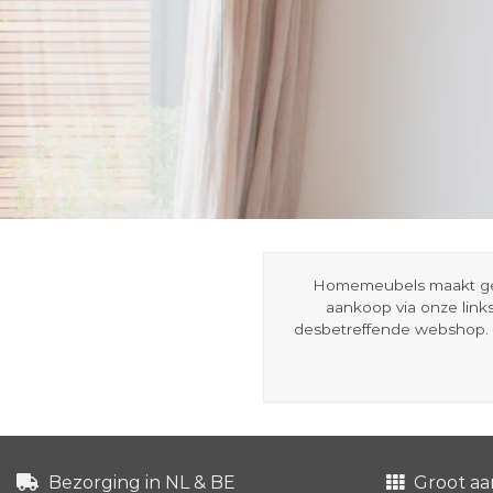
Homemeubels maakt gebru
aankoop via onze link
desbetreffende webshop. 
Bezorging in NL & BE
Groot aa