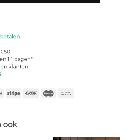
 betalen
€50,-
en 14 dagen*
en klanten
6
 ook