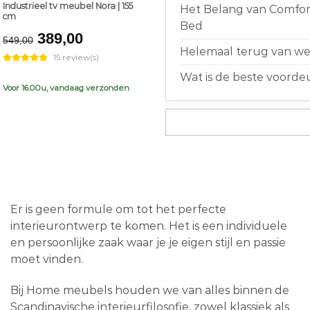
Industrieel tv meubel Nora | 155
Het Belang van Comfort
cm
Bed
Original
Current
389,00
549,00
price
price
Helemaal terug van weg
15 review(s)
was:
is:
Wat is de beste voorde
€549,00.
€389,00.
Voor 16.00u, vandaag verzonden
Er is geen formule om tot het perfecte
interieurontwerp te komen. Het is een individuele
en persoonlijke zaak waar je je eigen stijl en passie
moet vinden.
Bij Home meubels houden we van alles binnen de
Scandinavische interieurfilosofie, zowel klassiek als