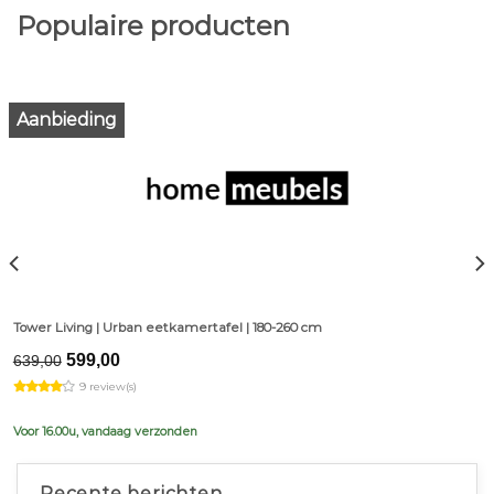
Populaire producten
Aanbieding
Tower Living | Urban eetkamertafel | 180-260 cm
Original
Current
599,00
639,00
price
price
9 review(s)
was:
is:
€639,00.
€599,00.
Voor 16.00u, vandaag verzonden
Recente berichten