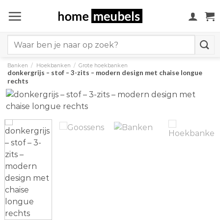
Ga
naar
inhoud
Search
for:
Banken
/
Hoekbanken
/
Grote hoekbanken
donkergrijs – stof – 3-zits – modern design met chaise longue
rechts