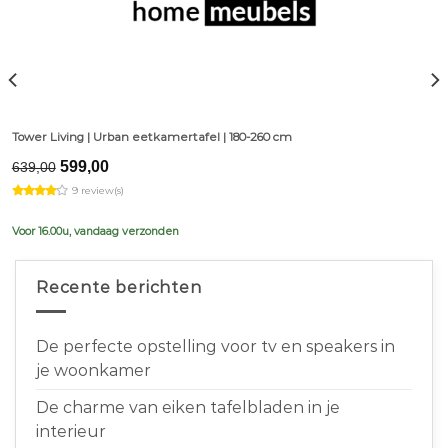
Tower Living | Urban eetkamertafel | 180-260 cm
Original
Current
599,00
639,00
price
price
9 review(s)
was:
is:
€639,00.
€599,00.
Voor 16.00u, vandaag verzonden
Recente berichten
De perfecte opstelling voor tv en speakers in
je woonkamer
De charme van eiken tafelbladen in je
interieur