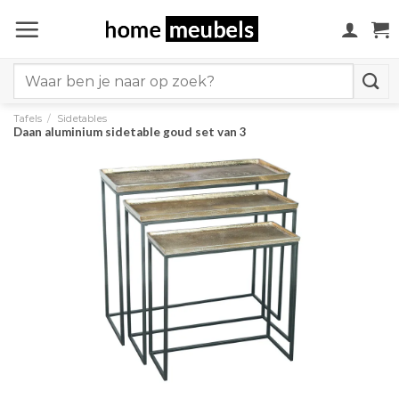
Ga
naar
inhoud
Search
for:
Tafels
/
Sidetables
Daan aluminium sidetable goud set van 3