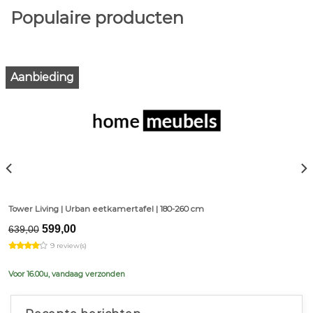
Populaire producten
Aanbieding
Tower Living | Urban eetkamertafel | 180-260 cm
Original
Current
599,00
639,00
price
price
9 review(s)
was:
is:
€639,00.
€599,00.
Voor 16.00u, vandaag verzonden