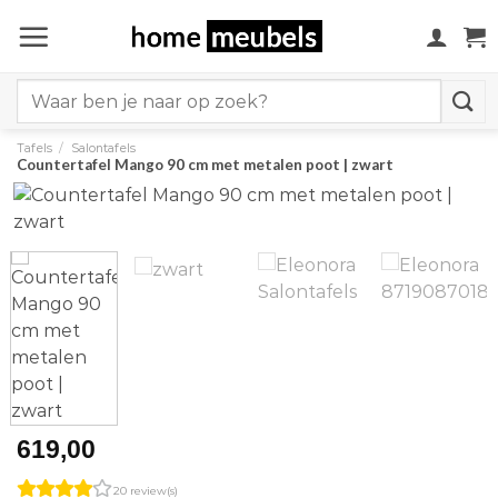
Ga
naar
inhoud
Search
for:
Tafels
/
Salontafels
Countertafel Mango 90 cm met metalen poot | zwart
619,00
20 review(s)