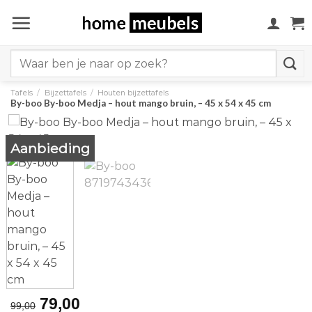
Ga
naar
inhoud
Search
for:
Tafels
/
Bijzettafels
/
Houten bijzettafels
By-boo By-boo Medja – hout mango bruin, – 45 x 54 x 45 cm
Aanbieding
Original
Current
79,00
99,00