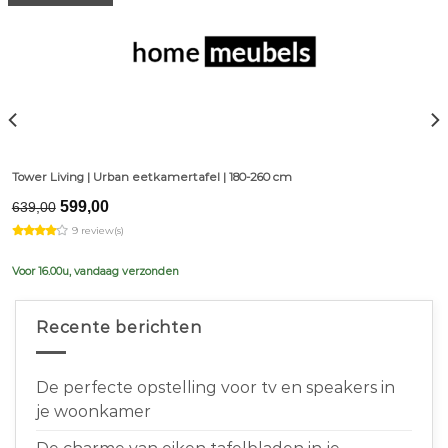
Tower Living | Urban eetkamertafel | 180-260 cm
Original
Current
599,00
639,00
price
price
9 review(s)
was:
is:
€639,00.
€599,00.
Voor 16.00u, vandaag verzonden
Recente berichten
De perfecte opstelling voor tv en speakers in
je woonkamer