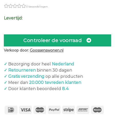
price
price
0 beoordelingen
was:
is:
€99,00.
€79,00.
Levertijd:
Controleer de voorraad
Verkoop door:
Goossenswonen.nl
✓
Bezorging door heel
Nederland
✓ Retourneren
binnen 30 dagen
✓ Gratis verzending
op alle producten
✓
Meer dan
20.000 tevreden klanten
✓
Door klanten beoordeeld
8.4