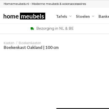
Ga
Homemeubels.nl - Moderne meubels & woonaccessoires
naar
inhoud
Tafels
Stoelen
Bank
Bezorging in NL & BE
Kasten
/
Boekenkasten
Boekenkast Oakland | 100 cm