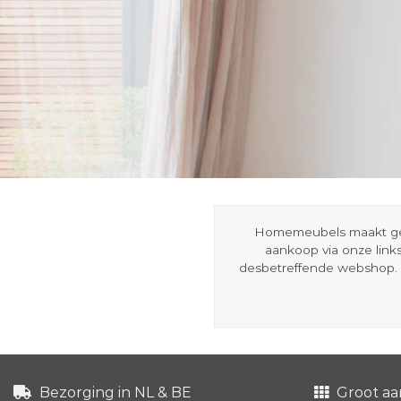
Homemeubels maakt gebru
aankoop via onze link
desbetreffende webshop. 
Bezorging in NL & BE
Groot aa