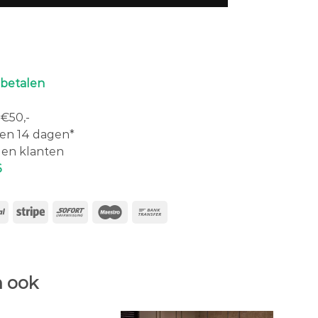
 betalen
€50,-
en 14 dagen*
en klanten
6
 ook