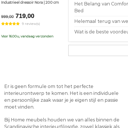
Industrieel dressoir Nora | 200 cm
Het Belang van Comfort
Bed
Original
Current
719,00
999,00
price
price
Helemaal terug van weg
9 review(s)
was:
is:
Wat is de beste voorde
€999,00.
€719,00.
Voor 16.00u, vandaag verzonden
Er is geen formule om tot het perfecte
interieurontwerp te komen. Het is een individuele
en persoonlijke zaak waar je je eigen stijl en passie
moet vinden.
Bij Home meubels houden we van alles binnen de
Scandinavische interieurfilosofie, zowel klassiek als