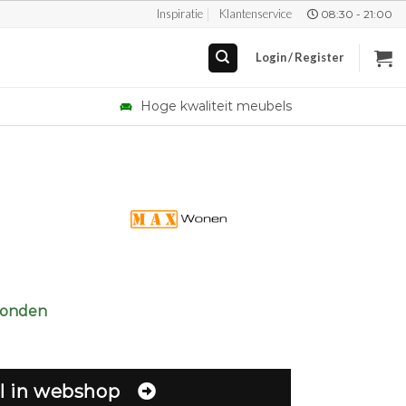
Inspiratie
Klantenservice
08:30 - 21:00
Login / Register
Hoge kwaliteit meubels
zonden
l in webshop