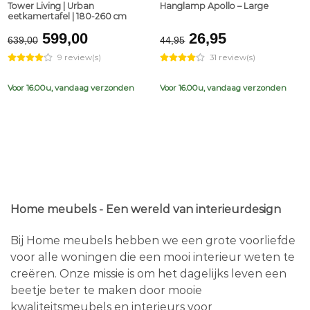
Tower Living | Urban
Hanglamp Apollo – Large
eetkamertafel | 180-260 cm
Original
Current
Original
Current
599,00
26,95
639,00
44,95
price
price
price
price
9 review(s)
31 review(s)
was:
is:
was:
is:
€639,00.
€599,00.
€44,95.
€26,95.
Voor 16.00u, vandaag verzonden
Voor 16.00u, vandaag verzonden
Home meubels - Een wereld van interieurdesign
Bij Home meubels hebben we een grote voorliefde
voor alle woningen die een mooi interieur weten te
creëren. Onze missie is om het dagelijks leven een
beetje beter te maken door mooie
kwaliteitsmeubels en interieurs voor