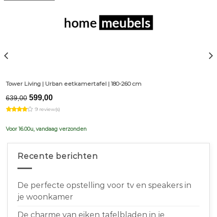
Tower Living | Urban eetkamertafel | 180-260 cm
Original
Current
599,00
639,00
price
price
9 review(s)
was:
is:
€639,00.
€599,00.
Voor 16.00u, vandaag verzonden
Recente berichten
De perfecte opstelling voor tv en speakers in
je woonkamer
De charme van eiken tafelbladen in je