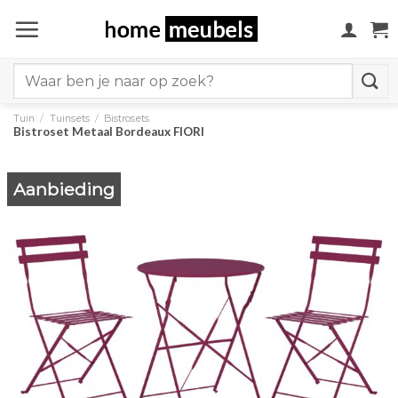
Ga
naar
inhoud
Search
for:
Tuin
/
Tuinsets
/
Bistrosets
Bistroset Metaal Bordeaux FIORI
Aanbieding