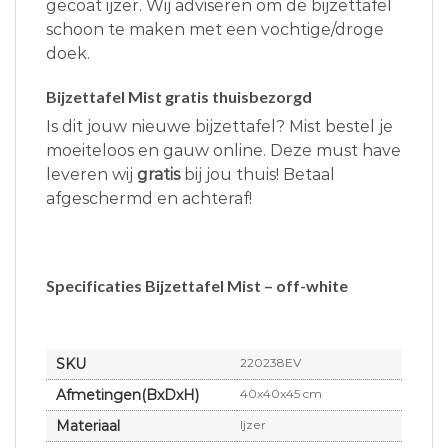
gecoat ijzer. Wij adviseren om de bijzettafel
schoon te maken met een vochtige/droge
doek.
Bijzettafel Mist gratis thuisbezorgd
Is dit jouw nieuwe bijzettafel? Mist bestel je
moeiteloos en gauw online. Deze must have
leveren wij
gratis
bij jou thuis! Betaal
afgeschermd en achteraf!
Specificaties Bijzettafel Mist – off-white
SKU
220238EV
Afmetingen(BxDxH)
40x40x45 cm
Materiaal
Ijzer