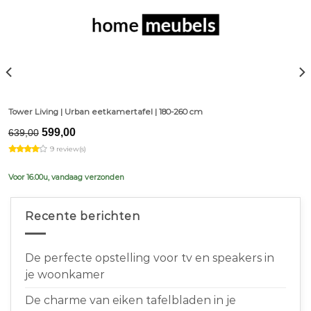
Tower Living | Urban eetkamertafel | 180-260 cm
Original
Current
599,00
639,00
price
price
9 review(s)
was:
is:
€639,00.
€599,00.
Voor 16.00u, vandaag verzonden
Recente berichten
De perfecte opstelling voor tv en speakers in
je woonkamer
De charme van eiken tafelbladen in je