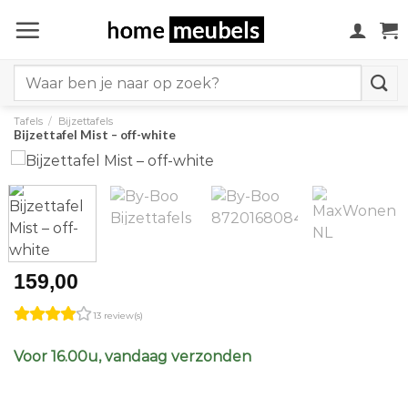
Ga
naar
inhoud
Search
for:
Tafels
/
Bijzettafels
Bijzettafel Mist – off-white
159,00
13 review(s)
Voor 16.00u, vandaag verzonden