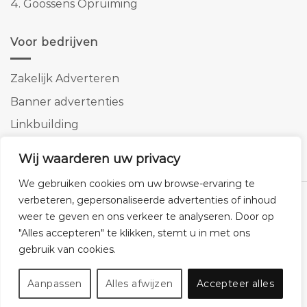
4.
Goossens Opruiming
Voor bedrijven
Zakelijk Adverteren
Banner advertenties
Linkbuilding
SEO copywriting
Wij waarderen uw privacy
We gebruiken cookies om uw browse-ervaring te
verbeteren, gepersonaliseerde advertenties of inhoud
weer te geven en ons verkeer te analyseren. Door op
"Alles accepteren" te klikken, stemt u in met ons
Klantenservice
Cookies
Privacybeleid
Disclaimer
gebruik van cookies.
© 2026 -
Homemeubels.nl
Aanpassen
Alles afwijzen
Accepteer alles