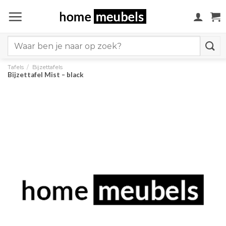
Ga
naar
inhoud
Search
for:
Tafels
/
Bijzettafels
Bijzettafel Mist – black