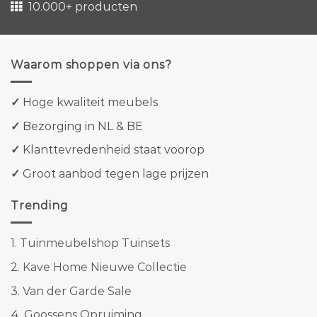
10.000+ producten
Waarom shoppen via ons?
✓
Hoge kwaliteit meubels
✓
Bezorging in NL & BE
✓
Klanttevredenheid staat voorop
✓
Groot aanbod tegen lage prijzen
Trending
1.
Tuinmeubelshop Tuinsets
2.
Kave Home Nieuwe Collectie
3.
Van der Garde Sale
4.
Goossens Opruiming