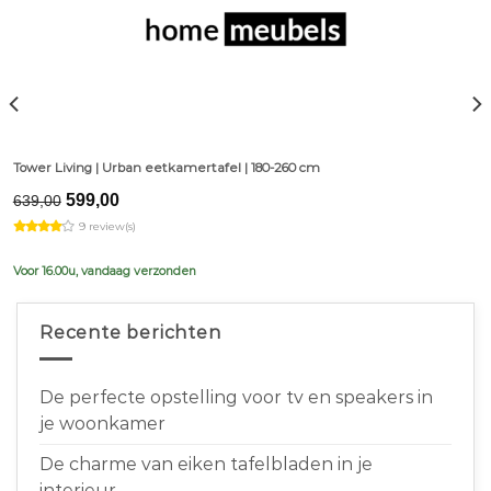
Tower Living | Urban eetkamertafel | 180-260 cm
Original
Current
599,00
639,00
price
price
9 review(s)
was:
is:
€639,00.
€599,00.
Voor 16.00u, vandaag verzonden
Recente berichten
De perfecte opstelling voor tv en speakers in
je woonkamer
De charme van eiken tafelbladen in je
interieur