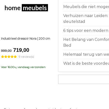
Meubels die niet moge
Verhuizen naar Leiden:
sleutelstad
6 tips voor een modern 
Industrieel dressoir Nora | 200 cm
Het Belang van Comfort
Bed
Original
Current
719,00
999,00
price
price
Helemaal terug van weg
9 review(s)
was:
is:
Wat is de beste voorde
€999,00.
€719,00.
Voor 16.00u, vandaag verzonden