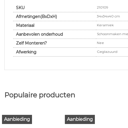
SKU
210109
Afmetingen(BxDxH)
34x34x40 cm
Materiaal
Keramiek
Aanbevolen onderhoud
Schoonmaken met
Zelf Monteren?
Nee
Afwerking
Geglazuurd
Populaire producten
Aanbieding
Aanbieding