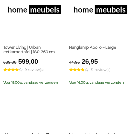
Tower Living | Urban
Hanglamp Apollo – Large
eetkamertafel | 180-260 cm
Original
Current
Original
Current
599,00
26,95
639,00
44,95
price
price
price
price
9 review(s)
31 review(s)
was:
is:
was:
is:
€639,00.
€599,00.
€44,95.
€26,95.
Voor 16.00u, vandaag verzonden
Voor 16.00u, vandaag verzonden