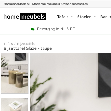
Ga
Homemeubels.nl - Moderne meubels & woonaccessoires
naar
inhoud
Tafels
Stoelen
Bank
Bezorging in NL & BE
Tafels
/
Bijzettafels
Bijzettafel Glaze – taupe