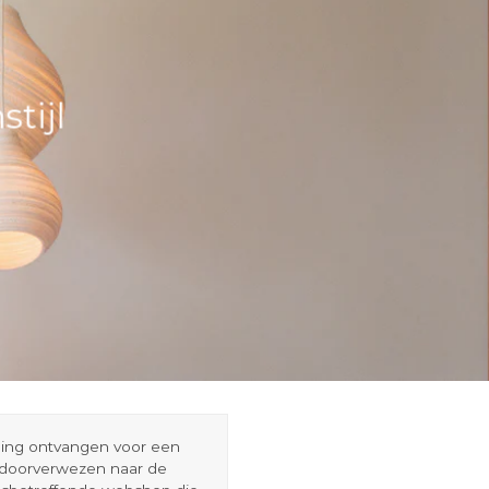
tijl
eding ontvangen voor een
r doorverwezen naar de