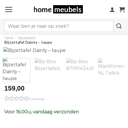
Ga
naar
inhoud
Search
for:
Tafels
/
Bijzettafels
Bijzettafel Dainty – taupe
159,00
0 review(s)
Voor 16.00u, vandaag verzonden