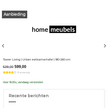
Aanbieding
Tower Living | Urban eetkamertafel | 180-260 cm
Original
Current
599,00
639,00
price
price
9 review(s)
was:
is:
€639,00.
€599,00.
Voor 16.00u, vandaag verzonden
Recente berichten