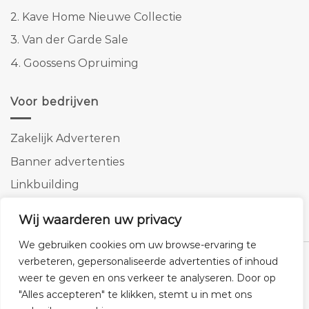
2.
Kave Home Nieuwe Collectie
3.
Van der Garde Sale
4.
Goossens Opruiming
Voor bedrijven
Zakelijk Adverteren
Banner advertenties
Linkbuilding
SEO copywriting
Wij waarderen uw privacy
We gebruiken cookies om uw browse-ervaring te
verbeteren, gepersonaliseerde advertenties of inhoud
weer te geven en ons verkeer te analyseren. Door op
"Alles accepteren" te klikken, stemt u in met ons
Klantenservice
Cookies
Privacybeleid
Disclaimer