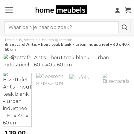
Ga
naar
inhoud
Search
for:
Tafels
/
Bijzettafels
/
Houten bijzettafels
Bijzettafel Antis – hout teak blank – urban industrieel – 60 x 40 x
60 cm
139,00