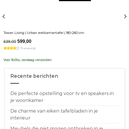
Tower Living | Urban eetkamertafel | 180-260 cm
Original
Current
599,00
639,00
price
price
9 review(s)
was:
is:
€639,00.
€599,00.
Voor 16.00u, vandaag verzonden
Recente berichten
De perfecte opstelling voor tv en speakers in
je woonkamer
De charme van eiken tafelbladen in je
interieur
Meubels die niet mogen ontbreken in je