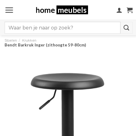
Ga
naar
inhoud
Search
for:
Stoelen
/
Krukken
Bendt Barkruk Inger (zithoogte 59-80cm)