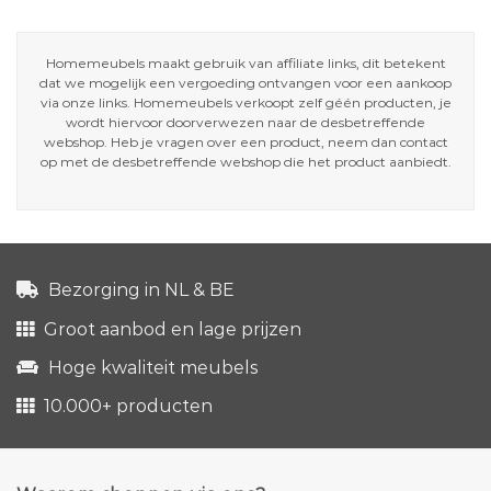
Homemeubels maakt gebruik van affiliate links, dit betekent
dat we mogelijk een vergoeding ontvangen voor een aankoop
via onze links. Homemeubels verkoopt zelf géén producten, je
wordt hiervoor doorverwezen naar de desbetreffende
webshop. Heb je vragen over een product, neem dan contact
op met de desbetreffende webshop die het product aanbiedt.
Bezorging in NL & BE
Groot aanbod en lage prijzen
Hoge kwaliteit meubels
10.000+ producten