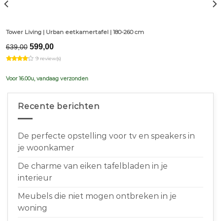
Tower Living | Urban eetkamertafel | 180-260 cm
Original
Current
599,00
639,00
price
price
9 review(s)
was:
is:
€639,00.
€599,00.
Voor 16.00u, vandaag verzonden
Recente berichten
De perfecte opstelling voor tv en speakers in
je woonkamer
De charme van eiken tafelbladen in je
interieur
Meubels die niet mogen ontbreken in je
woning