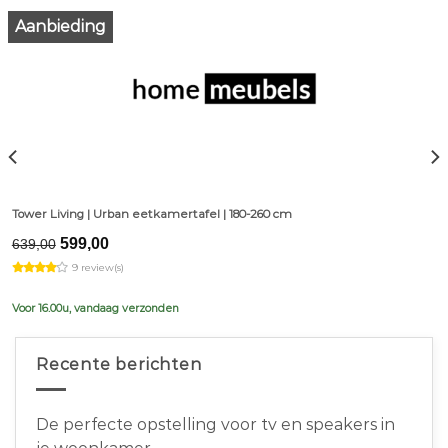
Aanbieding
Tower Living | Urban eetkamertafel | 180-260 cm
Original
Current
599,00
639,00
price
price
9 review(s)
was:
is:
€639,00.
€599,00.
Voor 16.00u, vandaag verzonden
Recente berichten
De perfecte opstelling voor tv en speakers in