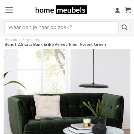
Ga
naar
inhoud
Search
for:
Banken
/
Zitbanken
Bendt 2,5-zits Bank Erika Velvet, kleur Forest Green