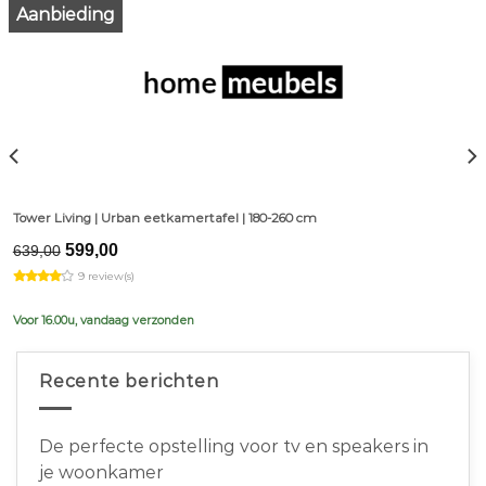
Aanbieding
Tower Living | Urban eetkamertafel | 180-260 cm
Original
Current
599,00
639,00
price
price
9 review(s)
was:
is:
€639,00.
€599,00.
Voor 16.00u, vandaag verzonden
Recente berichten
De perfecte opstelling voor tv en speakers in
je woonkamer