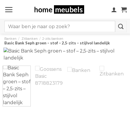
Ga
naar
inhoud
Search
for:
Banken
/
Zitbanken
/
2-zits banken
Basic Bank Seph groen – stof – 2,5-zits – stijlvol landelijk