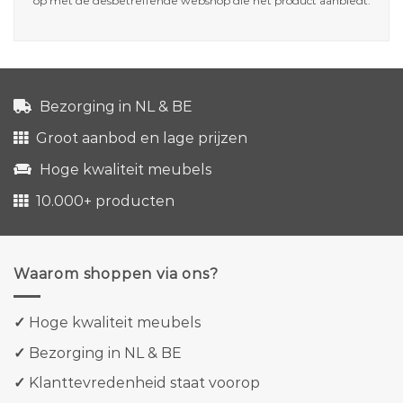
op met de desbetreffende webshop die het product aanbiedt.
Bezorging in NL & BE
Groot aanbod en lage prijzen
Hoge kwaliteit meubels
10.000+ producten
Waarom shoppen via ons?
✓
Hoge kwaliteit meubels
✓
Bezorging in NL & BE
✓
Klanttevredenheid staat voorop