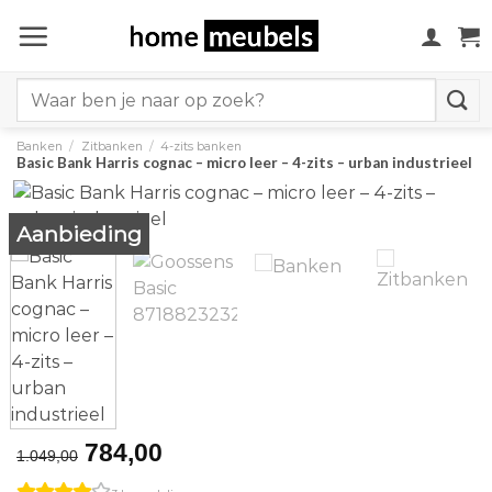
Ga
naar
inhoud
Search
for:
Banken
/
Zitbanken
/
4-zits banken
Basic Bank Harris cognac – micro leer – 4-zits – urban industrieel
Aanbieding
Original
Current
784,00
1.049,00
price
price