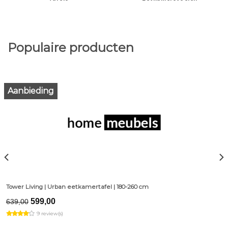
Populaire producten
Aanbieding
Tower Living | Urban eetkamertafel | 180-260 cm
Original
Current
599,00
639,00
price
price
9 review(s)
was:
is:
€639,00.
€599,00.