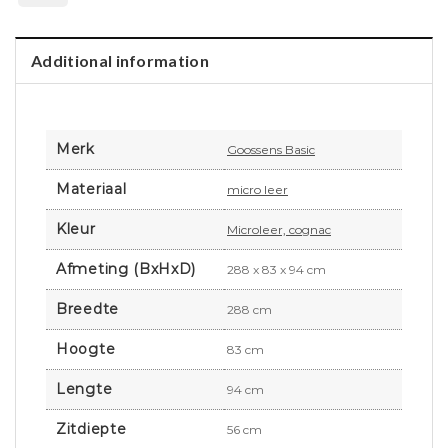
Additional information
Merk
Goossens Basic
Materiaal
micro leer
Kleur
Microleer, cognac
Afmeting (BxHxD)
288 x 83 x 94 cm
Breedte
288 cm
Hoogte
83 cm
Lengte
94 cm
Zitdiepte
56 cm