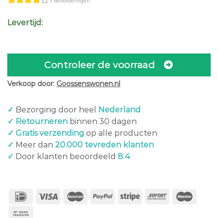
3 beoordelingen
was:
is:
€1.049,00.
€784,00.
Levertijd:
Controleer de voorraad
Verkoop door:
Goossenswonen.nl
✓
Bezorging door heel
Nederland
✓ Retourneren
binnen 30 dagen
✓ Gratis verzending
op alle producten
✓
Meer dan
20.000 tevreden klanten
✓
Door klanten beoordeeld
8.4