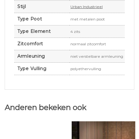
Stijl
Urban Industrieel
Type Poot
met metalen poot
Type Element
4 zits
Zitcomfort
normaal zitcomfort
Armleuning
niet verstelbare armleuning
Type Vulling
polyethervulling
Anderen bekeken ook