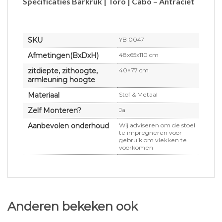
Specificaties Barkruk | Toro | Cabo – Antraciet
SKU
YB 0047
Afmetingen(BxDxH)
48x65x110 cm
zitdiepte, zithoogte,
40×77 cm
armleuning hoogte
Materiaal
Stof & Metaal
Zelf Monteren?
Ja
Aanbevolen onderhoud
Wij adviseren om de stoel
te impregneren voor
gebruik om vlekken te
voorkomen
Anderen bekeken ook