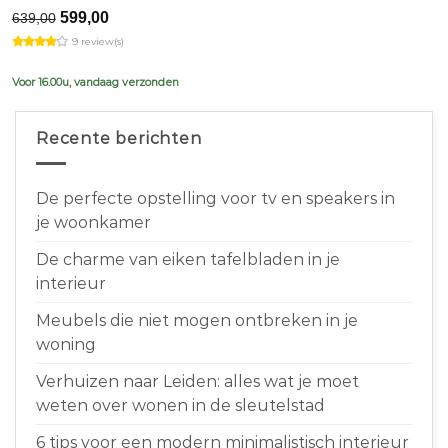
Original
Current
599,00
639,00
price
price
9 review(s)
was:
is:
€639,00.
€599,00.
Voor 16.00u, vandaag verzonden
Recente berichten
De perfecte opstelling voor tv en speakers in
je woonkamer
De charme van eiken tafelbladen in je
interieur
Meubels die niet mogen ontbreken in je
woning
Verhuizen naar Leiden: alles wat je moet
weten over wonen in de sleutelstad
6 tips voor een modern minimalistisch interieur