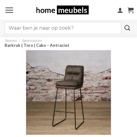
Ga
naar
inhoud
Search
for:
Stoelen
/
Barkrukken
Barkruk | Toro | Cabo – Antraciet