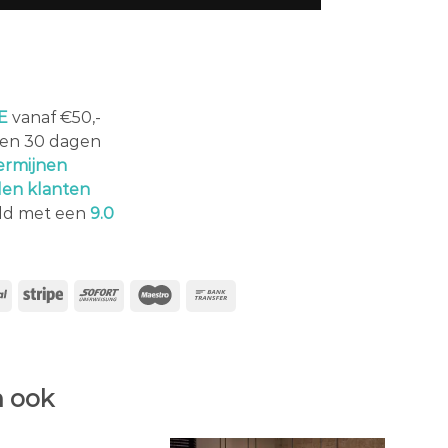
E
vanaf €50,-
en 30 dagen
ermijnen
den klanten
ld met een
9.0
 ook