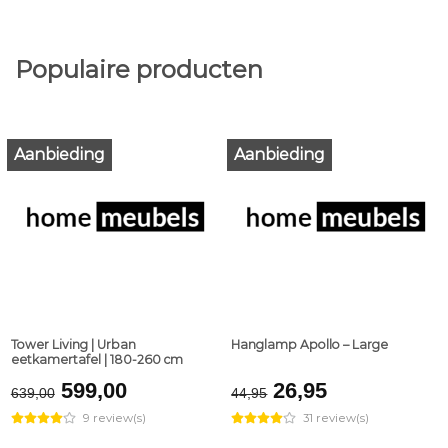
Populaire producten
Aanbieding
Aanbieding
Tower Living | Urban
Hanglamp Apollo – Large
eetkamertafel | 180-260 cm
Original
Current
Original
Current
599,00
26,95
639,00
44,95
price
price
price
price
9 review(s)
31 review(s)
was:
is:
was:
is: