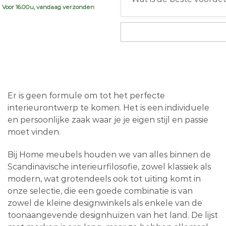
€999,00.
€719,00.
Voor 16.00u, vandaag verzonden
Er is geen formule om tot het perfecte
interieurontwerp te komen. Het is een individuele
en persoonlijke zaak waar je je eigen stijl en passie
moet vinden.
Bij Home meubels houden we van alles binnen de
Scandinavische interieurfilosofie, zowel klassiek als
modern, wat grotendeels ook tot uiting komt in
onze selectie, die een goede combinatie is van
zowel de kleine designwinkels als enkele van de
toonaangevende designhuizen van het land. De lijst