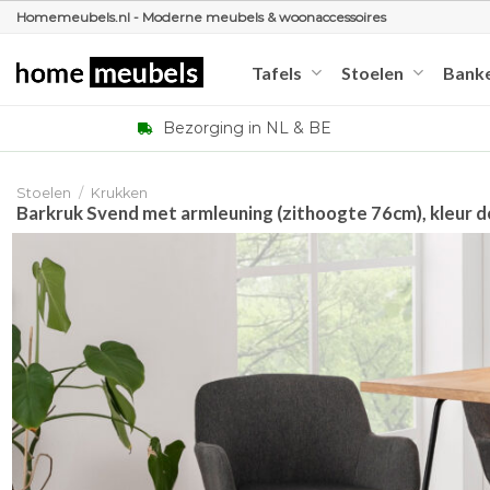
Ga
Homemeubels.nl - Moderne meubels & woonaccessoires
naar
inhoud
Tafels
Stoelen
Bank
Bezorging in NL & BE
Stoelen
/
Krukken
Barkruk Svend met armleuning (zithoogte 76cm), kleur d