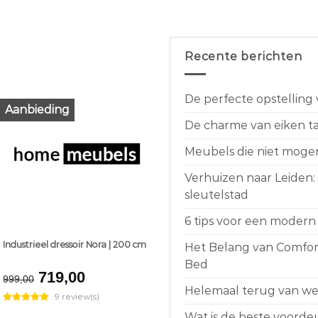
Recente berichten
De perfecte opstelling
Aanbieding
De charme van eiken taf
Meubels die niet moge
Verhuizen naar Leiden:
sleutelstad
6 tips voor een modern 
Industrieel dressoir Nora | 200 cm
Het Belang van Comfort
Bed
Original
Current
719,00
999,00
price
price
Helemaal terug van weg
9 review(s)
was:
is:
Wat is de beste voorde