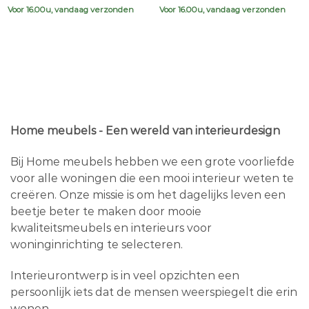
€639,00.
€599,00.
€44,95.
€26,95.
Voor 16.00u, vandaag verzonden
Voor 16.00u, vandaag verzonden
Home meubels - Een wereld van interieurdesign
Bij Home meubels hebben we een grote voorliefde
voor alle woningen die een mooi interieur weten te
creëren. Onze missie is om het dagelijks leven een
beetje beter te maken door mooie
kwaliteitsmeubels en interieurs voor
woninginrichting te selecteren.
Interieurontwerp is in veel opzichten een
persoonlijk iets dat de mensen weerspiegelt die erin
wonen.