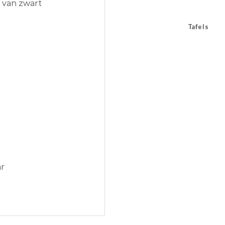
l van zwart
Tafels
ar